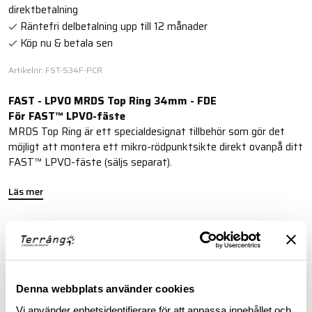
direktbetalning
Räntefri delbetalning upp till 12 månader
Köp nu & betala sen
Artikelnr: FST-S34F-PCR
FAST - LPVO MRDS Top Ring 34mm - FDE
För FAST™ LPVO-fäste
MRDS Top Ring är ett specialdesignat tillbehör som gör det
möjligt att montera ett mikro-rödpunktsikte direkt ovanpå ditt
FAST™ LPVO-fäste (säljs separat).
Läs mer
FINNS I FÖLJANDE FÄRGER
Denna webbplats använder cookies
Vi använder enhetsidentifierare för att anpassa innehållet och