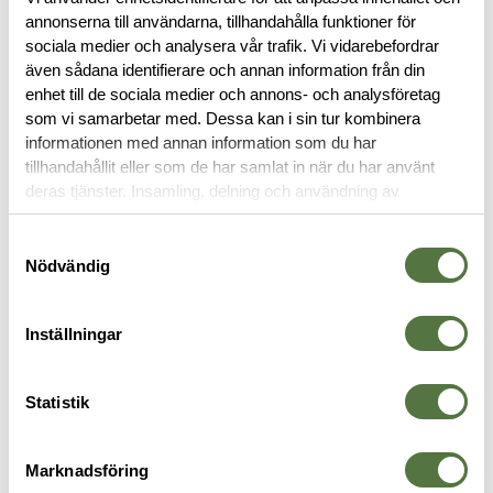
annonserna till användarna, tillhandahålla funktioner för
sociala medier och analysera vår trafik. Vi vidarebefordrar
även sådana identifierare och annan information från din
BESKRIVNING
enhet till de sociala medier och annons- och analysföretag
som vi samarbetar med. Dessa kan i sin tur kombinera
RECENSIONER
informationen med annan information som du har
tillhandahållit eller som de har samlat in när du har använt
deras tjänster. Insamling, delning och användning av
OM VARUMÄRKET
personuppgifter kan användas för personalisering av
annonser. Läs mer om
Google's Privacy Terms
.
Samtyckesval
Nödvändig
SIKTE & RIKTMEDEL
Inställningar
Statistik
Marknadsföring