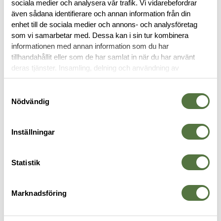
sociala medier och analysera vår trafik. Vi vidarebefordrar
även sådana identifierare och annan information från din
RECENSIONER
enhet till de sociala medier och annons- och analysföretag
som vi samarbetar med. Dessa kan i sin tur kombinera
informationen med annan information som du har
OM VARUMÄRKET
tillhandahållit eller som de har samlat in när du har använt
deras tjänster. Insamling, delning och användning av
personuppgifter kan användas för personalisering av
annonser. Läs mer om
Google's Privacy Terms
.
BLOCK & PENNOR
Samtyckesval
Nödvändig
Inställningar
Statistik
Marknadsföring