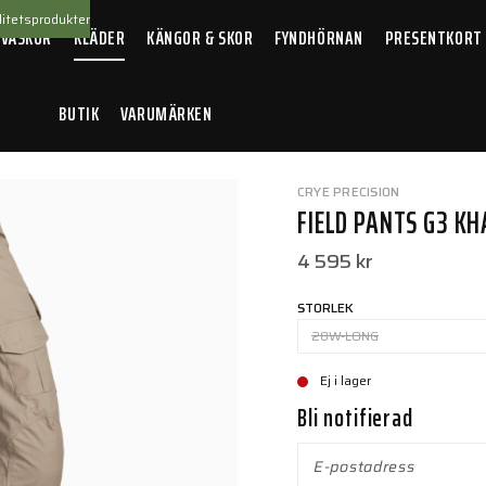
itetsprodukter
 VÄSKOR
KLÄDER
KÄNGOR & SKOR
FYNDHÖRNAN
PRESENTKORT
BUTIK
VARUMÄRKEN
CRYE PRECISION
FIELD PANTS G3 K
4 595 kr
STORLEK
28W-LONG
Ej i lager
Bli notifierad