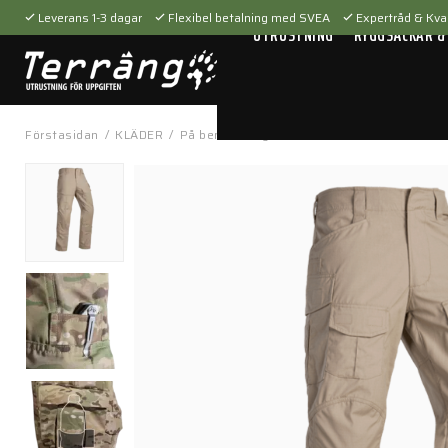
Leverans 1-3 dagar
Flexibel betalning med SVEA
Expertråd & Kval
UTRUSTNING
RYGGSÄCKAR &
Förstasidan
/
KLÄDER
/
På benen
/
Byxor
/
Field Pants G3 Khaki