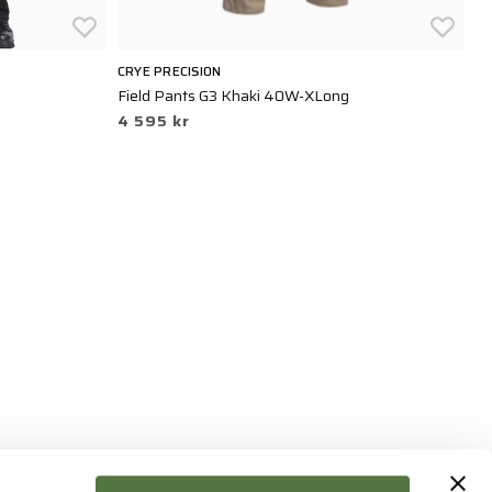
CRYE PRECISION
5.
Field Pants G3 Khaki 40W-XLong
V
4 595 kr
1