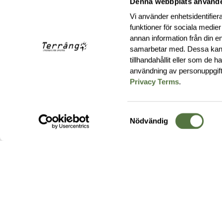
Denna webbplats använde
Vi använder enhetsidentifiera
funktioner för sociala medier
annan information från din e
samarbetar med. Dessa kan 
tillhandahållit eller som de 
användning av personuppgif
Privacy Terms
.
Samtyckesval
Nödvändig
Hos oss hittar du produkter av högsta kvalitet från ledande
leverantörer i branschen. I vårt utbud hittar du allt ifrån
kängor,