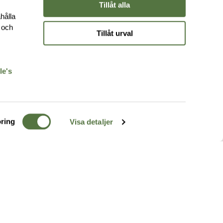
Tillåt alla
hålla
e och
Tillåt urval
r
le's
ring
Visa detaljer
TERRÄNG
FÖLJ OSS
ss