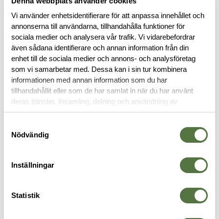
Denna webbplats använder cookies
RECENSIONER
Vi använder enhetsidentifierare för att anpassa innehållet och
annonserna till användarna, tillhandahålla funktioner för
sociala medier och analysera vår trafik. Vi vidarebefordrar
OM VARUMÄRKET
även sådana identifierare och annan information från din
enhet till de sociala medier och annons- och analysföretag
som vi samarbetar med. Dessa kan i sin tur kombinera
informationen med annan information som du har
SKJORTOR
tillhandahållit eller som de har samlat in när du har använt
deras tjänster. Insamling, delning och användning av
personuppgifter kan användas för personalisering av
Legitimering krävs
annonser. Läs mer om
Google's Privacy Terms
.
Samtyckesval
Nödvändig
PRO Mission
Inställningar
Statistik