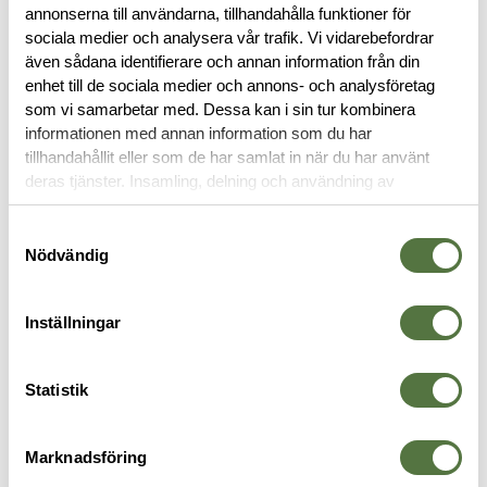
OM VARUMÄRKET
annonserna till användarna, tillhandahålla funktioner för
sociala medier och analysera vår trafik. Vi vidarebefordrar
även sådana identifierare och annan information från din
enhet till de sociala medier och annons- och analysföretag
SKJORTOR
som vi samarbetar med. Dessa kan i sin tur kombinera
informationen med annan information som du har
tillhandahållit eller som de har samlat in när du har använt
deras tjänster. Insamling, delning och användning av
personuppgifter kan användas för personalisering av
annonser. Läs mer om
Google's Privacy Terms
.
Samtyckesval
Nödvändig
Inställningar
Statistik
5.11 TACTICAL
CRYE PRECISION
C
V.XI XTU L/S SHIRT Storm XX-
G4 Field Shirt Ranger Green 3XL
F
Large
Regular
X
Marknadsföring
1 595 kr
5 395 kr
3