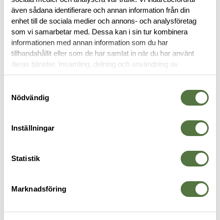
även sådana identifierare och annan information från din
enhet till de sociala medier och annons- och analysföretag
RYGGSÄCKAR
som vi samarbetar med. Dessa kan i sin tur kombinera
informationen med annan information som du har
tillhandahållit eller som de har samlat in när du har använt
deras tjänster. Insamling, delning och användning av
personuppgifter kan användas för personalisering av
annonser. Läs mer om
Google's Privacy Terms
.
Samtyckesval
Nödvändig
Inställningar
SNUGPAK
SNIGEL
T
Statistik
Kitmonster 65L WGTE Olive
15L Princess ryggsäck -17 Grey
E
1 045 kr
1 120 kr
6
Marknadsföring