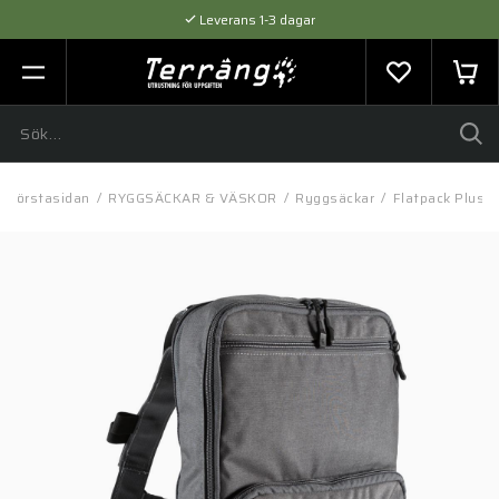
Leverans 1-3 dagar
Flexibel betalning med SVEA
Expertråd & Kvalitetsprodukter
Förstasidan
/
RYGGSÄCKAR & VÄSKOR
/
Ryggsäckar
/
Flatpack Plus