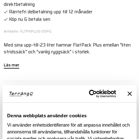
direktbetalning
Räntefri delbetalning upp till 12 månader
Köp nu & betala sen
Artikelnr: FLTPKPLUS-DSPG
Med sina upp-till-23 liter hamnar FlatPack Plus emellan "liten
stridssäck" och "vanlig ryggsäck" i storlek.
Läs mer
BESKRIVNING
RECENSIONER
Denna webbplats använder cookies
Vi använder enhetsidentifierare för att anpassa innehållet och
OM VARUMÄRKET
annonserna till användarna, tillhandahålla funktioner för
sociala medier och analysera vår trafik. Vi vidarebefordrar