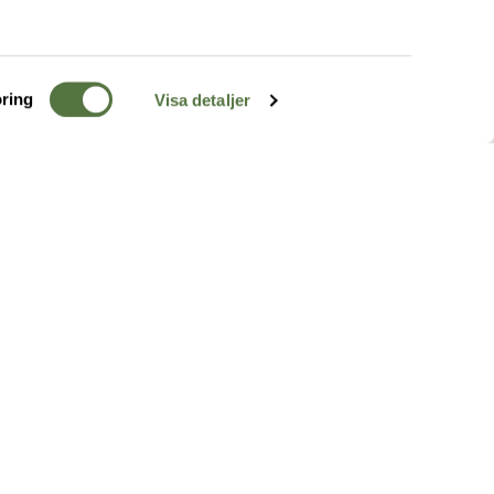
ring
Visa detaljer
TERRÄNG
FÖLJ OSS
ss
k
r & Inspiration
arhet
a tjänster