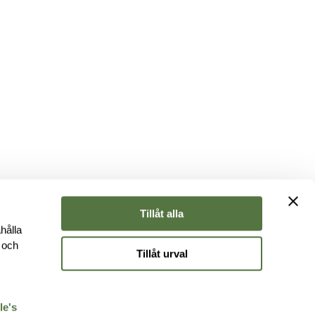
Tillåt alla
hålla
e och
Tillåt urval
r
le's