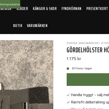
itetsprodukter
 VÄSKOR
KLÄDER
KÄNGOR & SKOR
FYNDHÖRNAN
PRESENTKORT
BUTIK
VARUMÄRKEN
lster Höger
ÖVRIGA VARUMÄRKEN / OTH
GÖRDELHÖLSTER H
1 175 kr
10 Finns i lager
Handla tryggt – välj mell
Räntefri delbetalning up