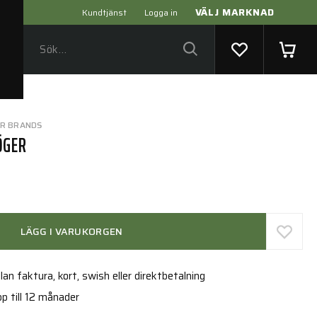
VÄLJ MARKNAD
Kundtjänst
Logga in
ER BRANDS
ÖGER
LÄGG I VARUKORGEN
an faktura, kort, swish eller direktbetalning
p till 12 månader