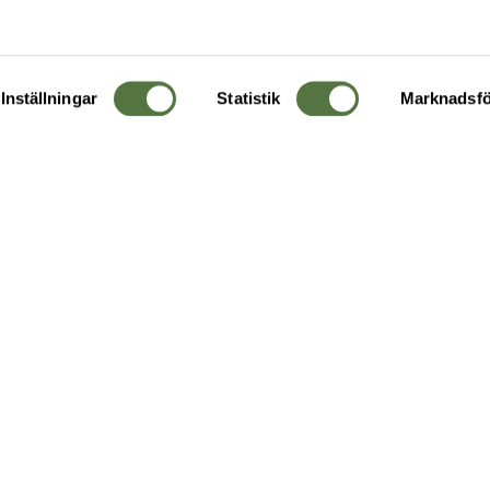
Inställningar
Statistik
Marknadsfö
KUNDTJÄNST
OM 
Ångra order
Om o
Företagskund
Buti
g
Kontakta oss
Guide
Köpvillkor
Hållb
Personuppgiftspolicy
Ledig
Returer & byten