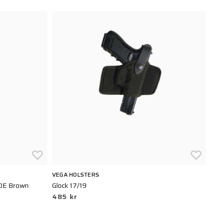
VEGA HOLSTERS
B
FDE Brown
Glock 17/19
Se
485 kr
5