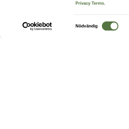
Privacy Terms
.
Samtyckesval
Nödvändig
Hos oss hittar du produkter av högsta kvalitet från ledande
leverantörer i branschen. I vårt utbud hittar du allt ifrån
kängor,
ryggsäckar
och skalplagg till
utrustning
för fält, sjukvård, övnin
och
vapentillbehör
, för att bara nämna ett urval av våra drygt
20 000 produkter.