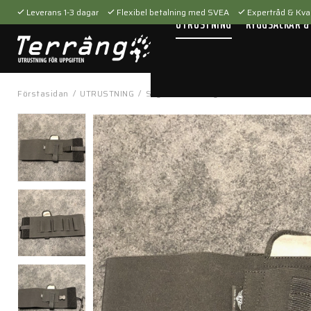
Leverans 1-3 dagar
Flexibel betalning med SVEA
Expertråd & Kval
UTRUSTNING
RYGGSÄCKAR &
Förstasidan
/
UTRUSTNING
/
Skytteutrustning
/
Hölster
/
Gördelhö