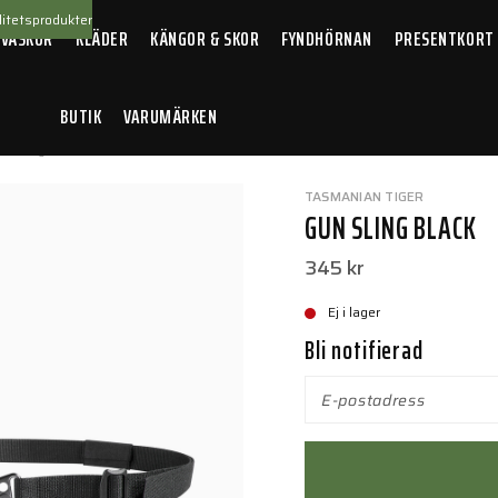
itetsprodukter
 VÄSKOR
KLÄDER
KÄNGOR & SKOR
FYNDHÖRNAN
PRESENTKORT
BUTIK
VARUMÄRKEN
n Sling Black
TASMANIAN TIGER
GUN SLING BLACK
345 kr
Ej i lager
Bli notifierad