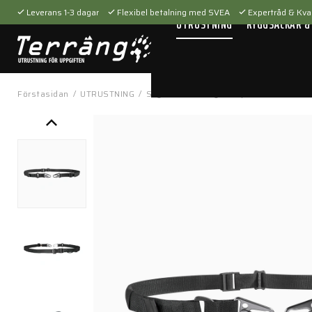
Leverans 1-3 dagar
Flexibel betalning med SVEA
Expertråd & Kval
UTRUSTNING
RYGGSÄCKAR &
Förstasidan
/
UTRUSTNING
/
Skytteutrustning
/
Vapenremmar
/
Gu