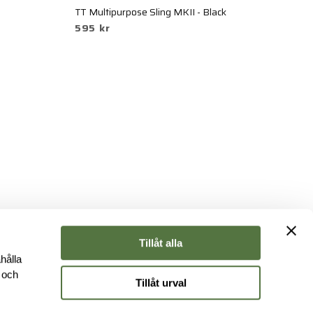
TT Multipurpose Sling MKII - Black
PE
595 kr
1 
Tillåt alla
hålla
e och
Tillåt urval
r