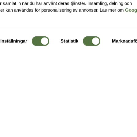
har samlat in när du har använt deras tjänster. Insamling, delning och
ter kan användas för personalisering av annonser. Läs mer om
Goog
Inställningar
Statistik
Marknadsfö
KUNDTJÄNST
OM 
Ångra order
Om o
Företagskund
Buti
g
Kontakta oss
Guide
Köpvillkor
Hållb
Personuppgiftspolicy
Ledig