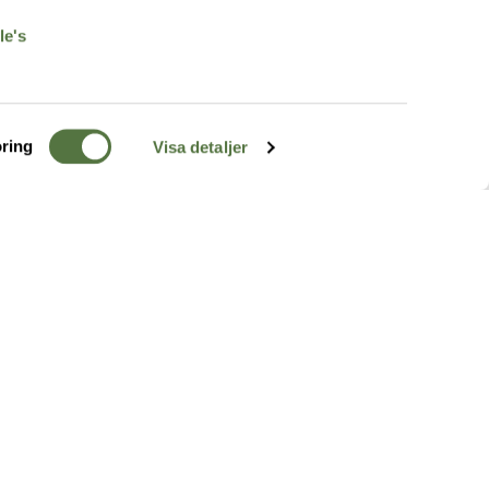
le's
ring
Visa detaljer
TERRÄNG
FÖLJ OSS
ss
k
r & Inspiration
arhet
a tjänster