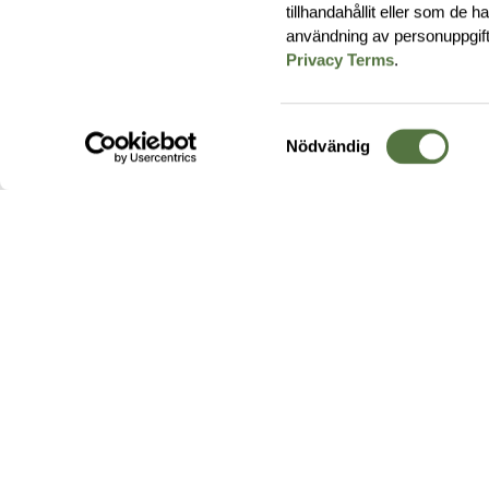
tillhandahållit eller som de 
användning av personuppgif
Privacy Terms
.
Samtyckesval
Nödvändig
Hos oss hittar du produkter av högsta kvalitet från ledande
leverantörer i branschen. I vårt utbud hittar du allt ifrån
kängor,
ryggsäckar
och skalplagg till
utrustning
för fält, sjukvård, övnin
och
vapentillbehör
, för att bara nämna ett urval av våra drygt
20 000 produkter.