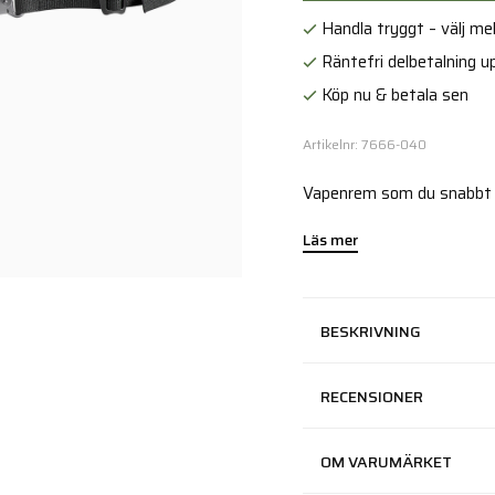
Handla tryggt – välj mell
Räntefri delbetalning up
Köp nu & betala sen
Artikelnr: 7666-040
Vapenrem som du snabbt o
Läs mer
BESKRIVNING
RECENSIONER
OM VARUMÄRKET