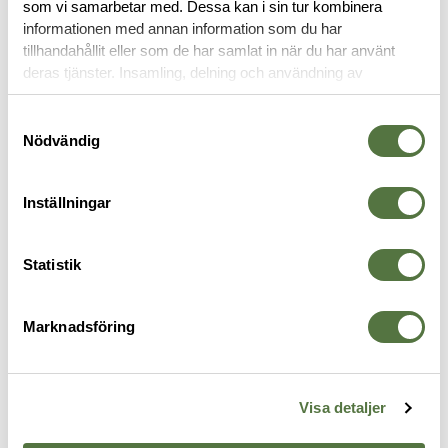
som vi samarbetar med. Dessa kan i sin tur kombinera
informationen med annan information som du har
tillhandahållit eller som de har samlat in när du har använt
TILLBEHÖR
deras tjänster. Insamling, delning och användning av
personuppgifter kan användas för personalisering av
annonser. Läs mer om
Google's Privacy Terms
.
Samtyckesval
Nödvändig
Inställningar
Statistik
Marknadsföring
SUREFIRE
VIKING TACTICS
S
Röd filter, 1,47"
Viking Tactics Light Mount
S
565 kr
7
Coyote
Visa detaljer
395 kr