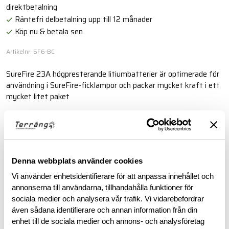
direktbetalning
Räntefri delbetalning upp till 12 månader
Köp nu & betala sen
Artikelnr: SF6-BC
SureFire 23A högpresterande litiumbatterier är optimerade för
användning i SureFire-ficklampor och packar mycket kraft i ett
mycket litet paket
Läs mer
BESKRIVNING
Denna webbplats använder cookies
Vi använder enhetsidentifierare för att anpassa innehållet och
annonserna till användarna, tillhandahålla funktioner för
RECENSIONER
sociala medier och analysera vår trafik. Vi vidarebefordrar
även sådana identifierare och annan information från din
OM VARUMÄRKET
enhet till de sociala medier och annons- och analysföretag