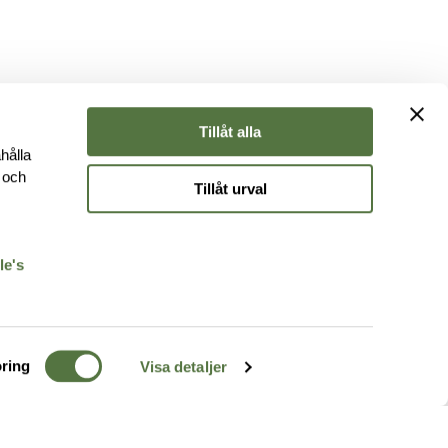
Tillåt alla
hålla
e och
Tillåt urval
r
le's
ring
Visa detaljer