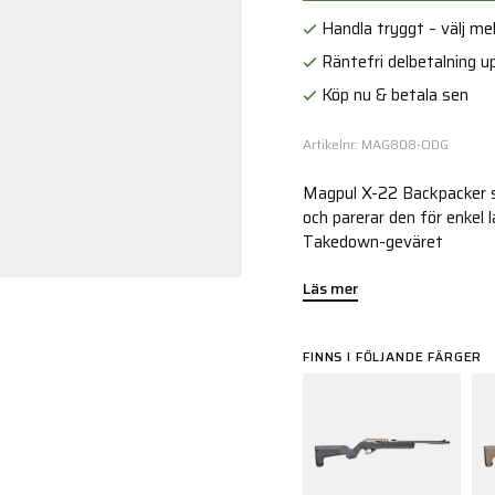
Handla tryggt – välj mell
Räntefri delbetalning up
Köp nu & betala sen
Artikelnr: MAG808-ODG
Magpul X-22 Backpacker s
och parerar den för enkel 
Takedown-geväret
Läs mer
FINNS I FÖLJANDE FÄRGER