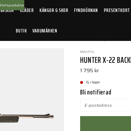
itetsprodukter
 VÄSKOR
KLÄDER
KÄNGOR & SKOR
FYNDHÖRNAN
PRESENTKORT
BUTIK
VARUMÄRKEN
llbehör
/
Vapenkolvar
/
Hunter X-22 Backpacker Stock–Ruger 10/22 Tak
MAGPUL
HUNTER X-22 BACK
1 795 kr
Ej i lager
Bli notifierad