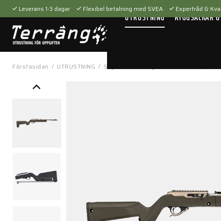
Leverans 1-3 dagar
Flexibel betalning med SVEA
Expertråd & Kval
UTRUSTNING
RYGGSÄCKAR &
Förstasidan
/
UTRUSTNING
/
Skytteutrustning
/
Tillbehör
/
Vapenti