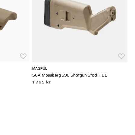
MAGPUL
M
SGA Mossberg 590 Shotgun Stock FDE
PR
1 795 kr
1