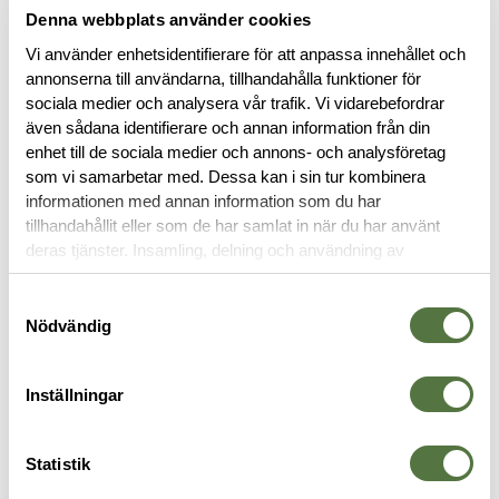
BESKRIVNING
Denna webbplats använder cookies
Vi använder enhetsidentifierare för att anpassa innehållet och
RECENSIONER
annonserna till användarna, tillhandahålla funktioner för
sociala medier och analysera vår trafik. Vi vidarebefordrar
även sådana identifierare och annan information från din
OM VARUMÄRKET
enhet till de sociala medier och annons- och analysföretag
som vi samarbetar med. Dessa kan i sin tur kombinera
informationen med annan information som du har
tillhandahållit eller som de har samlat in när du har använt
GLOCK
deras tjänster. Insamling, delning och användning av
personuppgifter kan användas för personalisering av
annonser. Läs mer om
Google's Privacy Terms
.
Samtyckesval
Nödvändig
Inställningar
Statistik