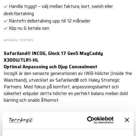
Handla tryggt – välj mellan faktura, kort, swish eller
direktbetalning
Räntefri delbetalning upp till 12 månader
Köp nu & betala sen
Artikelnr: 1337165
Safariland® INCOG, Glock 17 Gen5 MagCaddy
X300U/TLR1-HL
Optimal Anpassning och Djup Concealment
IncogX är den senaste generationen av IWB-hölster (Inside the
Waistband), utvecklat av Safariland® och Haley Strategic
Partners. Med fokus på komfort, anpassningsbarhet och
säkerhet erbjuder detta hölster en perfekt balans mellan dold
bärning och snabb åtkomst.
Läs mer