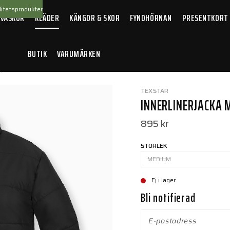
itetsprodukter
 VÄSKOR
KLÄDER
KÄNGOR & SKOR
FYNDHÖRNAN
PRESENTKORT
BUTIK
VARUMÄRKEN
rjacka
TEXSTAR
INNERLINERJACKA 
895 kr
STORLEK
MEDIUM
Ej i lager
Bli notifierad