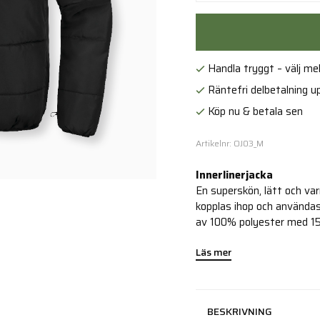
Handla tryggt – välj mell
Räntefri delbetalning up
Köp nu & betala sen
Artikelnr: OJ03_M
Innerlinerjacka
En superskön, lätt och varm
kopplas ihop och användas
av 100% polyester med 15
Läs mer
BESKRIVNING