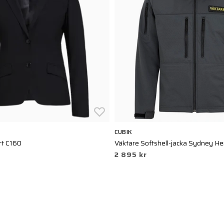
CUBIK
rt C160
Väktare Softshell-jacka Sydney He
2 895 kr