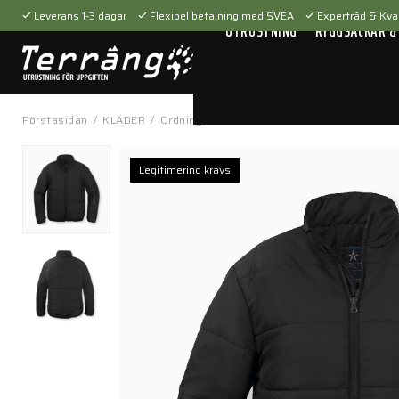
Leverans 1-3 dagar
Flexibel betalning med SVEA
Expertråd & Kval
UTRUSTNING
RYGGSÄCKAR &
Förstasidan
/
KLÄDER
/
Ordningsvakt & väktare
/
Jackor
/
Innerline
Legitimering krävs