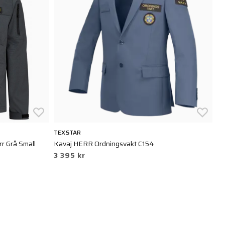
TEXSTAR
CU
rr Grå Small
Kavaj HERR Ordningsvakt C154
Or
3 395 kr
2