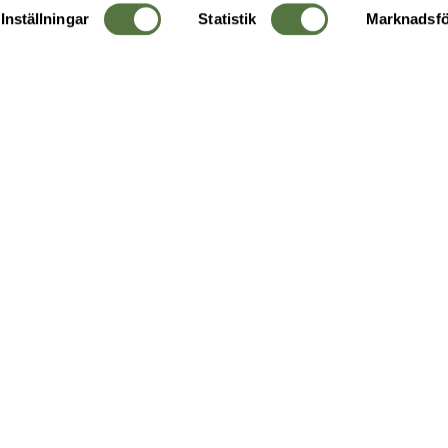
Inställningar
Statistik
Marknadsfö
KUNDTJÄNST
OM 
Ångra order
Om o
Företagskund
Buti
g
Kontakta oss
Guide
Köpvillkor
Hållb
Personuppgiftspolicy
Ledig
Returer & byten
FAQ - Vanliga frågor
Recensera