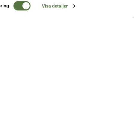
ring
Visa detaljer
TERRÄNG
FÖLJ OSS
ss
k
r & Inspiration
arhet
a tjänster