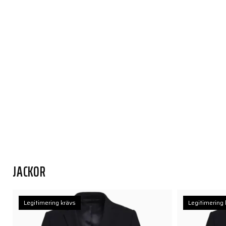
JACKOR
Legitimering krävs
Legitimering 