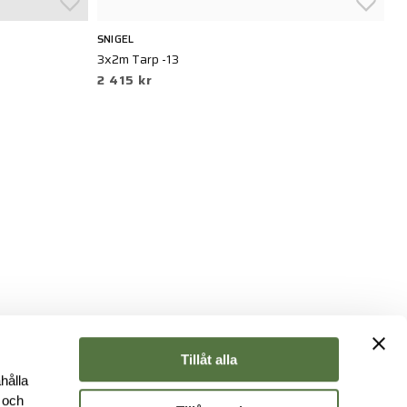
SNIGEL
S
3x2m Tarp -13
Sc
2 415 kr
6
Tillåt alla
hålla
e och