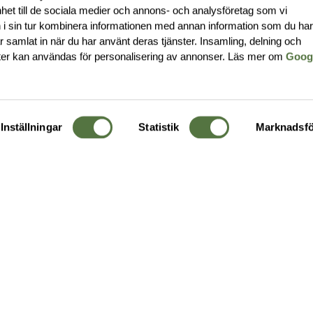
nhet till de sociala medier och annons- och analysföretag som vi
i sin tur kombinera informationen med annan information som du ha
har samlat in när du har använt deras tjänster. Insamling, delning och
ter kan användas för personalisering av annonser. Läs mer om
Goog
Inställningar
Statistik
Marknadsfö
KUNDTJÄNST
OM 
Ångra order
Om o
Företagskund
Buti
g
Kontakta oss
Guide