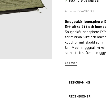
Köp nu & betala sen
Artikelnr: 024202-OD
Snugpak® Ionosphere I
Ett ultralätt och komp
Snugpak® Ionosphere IX™ 
för minimal vikt och max
kupolformat skydd som min
Um Mesh myggnät, vilket i
som ett fristående myggs
Läs mer
BESKRIVNING
RECENSIONER