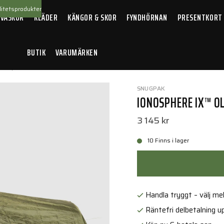
itetsprodukter
 VÄSKOR
KLÄDER
KÄNGOR & SKOR
FYNDHÖRNAN
PRESENTKORT
BUTIK
VARUMÄRKEN
onosphere IX™ Olive
SNUGPAK
IONOSPHERE IX™ OL
3 145 kr
10 Finns i lager
Handla tryggt – välj mell
Räntefri delbetalning up