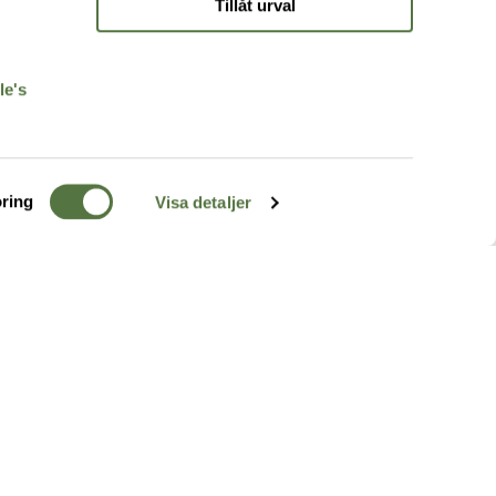
Tillåt urval
r
le's
ring
Visa detaljer
TERRÄNG
FÖLJ OSS
ss
k
r & Inspiration