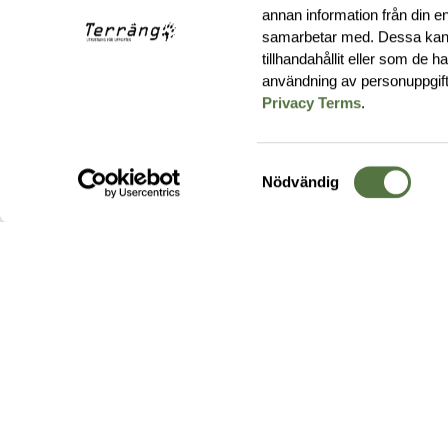
annan information från din e
samarbetar med. Dessa kan 
tillhandahållit eller som de 
användning av personuppgif
Privacy Terms
.
Samtyckesval
Nödvändig
Hos oss hittar du produkter av högsta kvalitet från ledande
leverantörer i branschen. I vårt utbud hittar du allt ifrån
kängor,
ryggsäckar
och skalplagg till
utrustning
för fält, sjukvård, övnin
och
vapentillbehör
, för att bara nämna ett urval av våra drygt