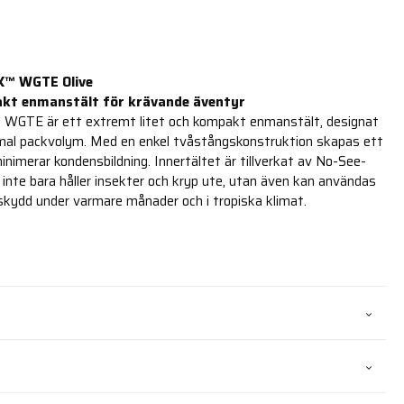
X™ WGTE Olive
akt enmanstält för krävande äventyr
WGTE är ett extremt litet och kompakt enmanstält, designat
imal packvolym. Med en enkel tvåstångskonstruktion skapas ett
imerar kondensbildning. Innertältet är tillverkat av No-See-
nte bara håller insekter och kryp ute, utan även kan användas
kydd under varmare månader och i tropiska klimat.