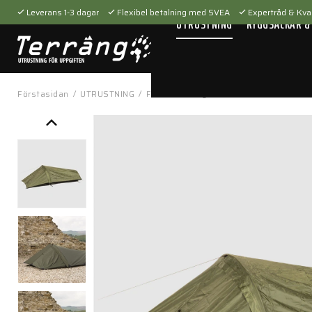
Leverans 1-3 dagar
Flexibel betalning med SVEA
Expertråd & Kval
UTRUSTNING
RYGGSÄCKAR &
Förstasidan
/
UTRUSTNING
/
Fältutrustning
/
Tält & hammocks
/
I