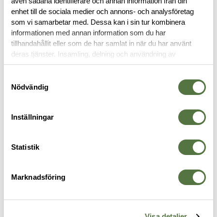
även sådana identifierare och annan information från din
OM VARUMÄRKET
enhet till de sociala medier och annons- och analysföretag
som vi samarbetar med. Dessa kan i sin tur kombinera
informationen med annan information som du har
tillhandahållit eller som de har samlat in när du har använt
PACKFICKOR
deras tjänster. Insamling, delning och användning av
personuppgifter kan användas för personalisering av
annonser. Läs mer om
Google's Privacy Terms
.
Samtyckesval
Nödvändig
Inställningar
Statistik
Marknadsföring
LBX TACTICAL
MAGPUL
S
Large Mesh Pouch Wolf Grey
Daka Pouch X-Large Grey
D
335 kr
565 kr
3
Visa detaljer