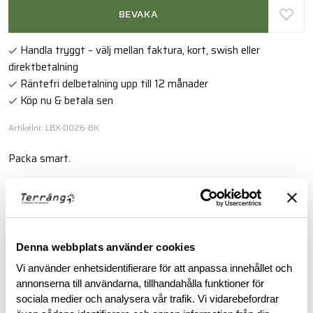
BEVAKA
Handla tryggt – välj mellan faktura, kort, swish eller
direktbetalning
Räntefri delbetalning upp till 12 månader
Köp nu & betala sen
Artikelnr: LBX-0026-BK
Packa smart.
Läs mer
BESKRIVNING
Denna webbplats använder cookies
Vi använder enhetsidentifierare för att anpassa innehållet och
annonserna till användarna, tillhandahålla funktioner för
RECENSIONER
sociala medier och analysera vår trafik. Vi vidarebefordrar