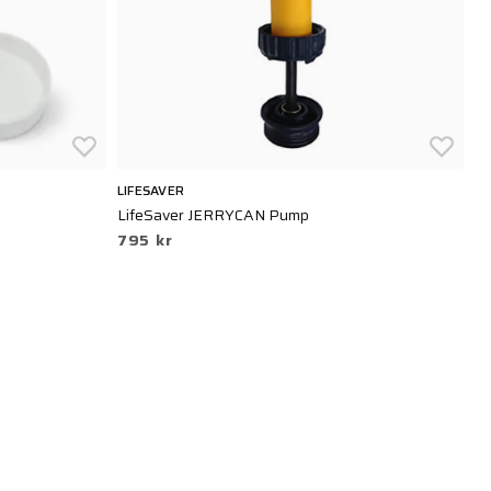
LIFESAVER
LI
LifeSaver JERRYCAN Pump
Li
795 kr
Er
1