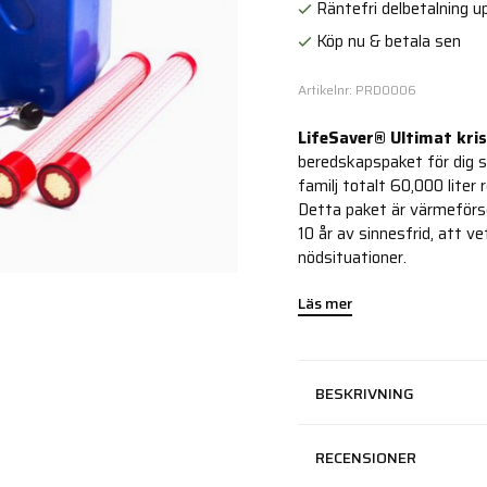
Räntefri delbetalning up
Köp nu & betala sen
Artikelnr: PRD0006
LifeSaver® Ultimat kri
beredskapspaket för dig s
familj totalt 60,000 liter 
Detta paket är värmeförseg
10 år av sinnesfrid, att ve
nödsituationer.
Läs mer
BESKRIVNING
RECENSIONER