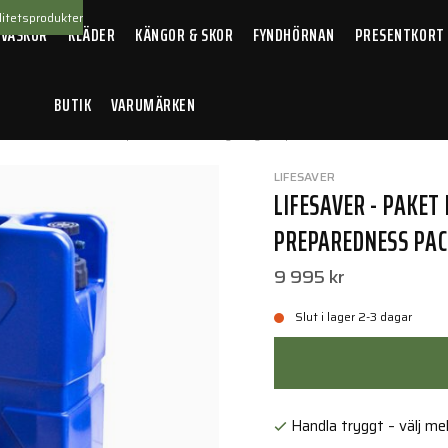
itetsprodukter
 VÄSKOR
KLÄDER
KÄNGOR & SKOR
FYNDHÖRNAN
PRESENTKORT
BUTIK
VARUMÄRKEN
 - Paket Krisberedskap Ultimate Emergency Preparedness Pack
LIFESAVER
LIFESAVER - PAKE
PREPAREDNESS PA
9 995 kr
Slut i lager 2-3 dagar
Handla tryggt – välj mell