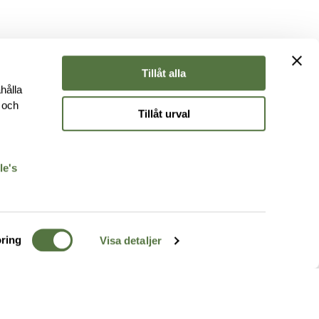
Tillåt alla
hålla
e och
Tillåt urval
r
le's
ring
Visa detaljer