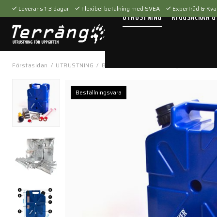
Leverans 1-3 dagar
Flexibel betalning med SVEA
Expertråd & Kval
UTRUSTNING
RYGGSÄCKAR &
Förstasidan
/
UTRUSTNING
/
Beredskap
/
Vattenrening
/
LifeSaver
Beställningsvara