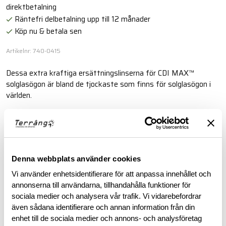
direktbetalning
Räntefri delbetalning upp till 12 månader
Köp nu & betala sen
Artikelnr: 740-0415
Dessa extra kraftiga ersättningslinserna för CDI MAX™
solglasögon är bland de tjockaste som finns för solglasögon i
världen.
Läs mer
BESKRIVNING
Denna webbplats använder cookies
Vi använder enhetsidentifierare för att anpassa innehållet och
annonserna till användarna, tillhandahålla funktioner för
RECENSIONER
sociala medier och analysera vår trafik. Vi vidarebefordrar
även sådana identifierare och annan information från din
OM VARUMÄRKET
enhet till de sociala medier och annons- och analysföretag