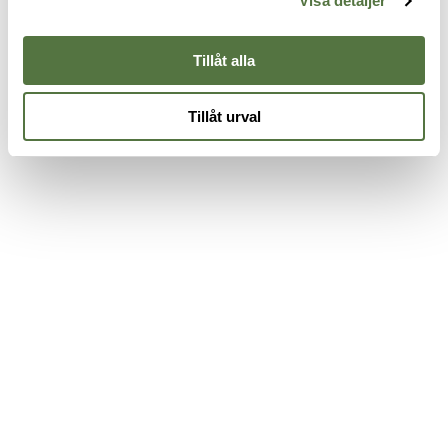
Visa detaljer
845 kr
395 kr
3
Tillåt alla
Tillåt urval