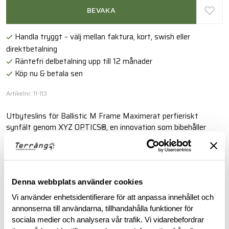
BEVAKA
Handla tryggt – välj mellan faktura, kort, swish eller
direktbetalning
Räntefri delbetalning upp till 12 månader
Köp nu & betala sen
Artikelnr: 11-113
Utbyteslins för Ballistic M Frame Maximerat perfieriskt
synfält genom XYZ OPTICS®, en innovation som bibehåller
visuell klarhet i alla vinklar av ditt synfält.
Läs mer
Denna webbplats använder cookies
Vi använder enhetsidentifierare för att anpassa innehållet och
BESKRIVNING
annonserna till användarna, tillhandahålla funktioner för
sociala medier och analysera vår trafik. Vi vidarebefordrar