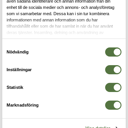
även sådana identifierare och annan information från din
RECENSIONER
enhet till de sociala medier och annons- och analysföretag
som vi samarbetar med. Dessa kan i sin tur kombinera
OM VARUMÄRKET
informationen med annan information som du har
tillhandahållit eller som de har samlat in när du har använt
deras tjänster. Insamling, delning och användning av
personuppgifter kan användas för personalisering av
LINSER
annonser. Läs mer om
Google's Privacy Terms
.
Samtyckesval
Nödvändig
Inställningar
Statistik
Marknadsföring
OAKLEY SI
ESS
E
Lins Alpha TR45
Crossbow Hi-Def Yellow lins
S