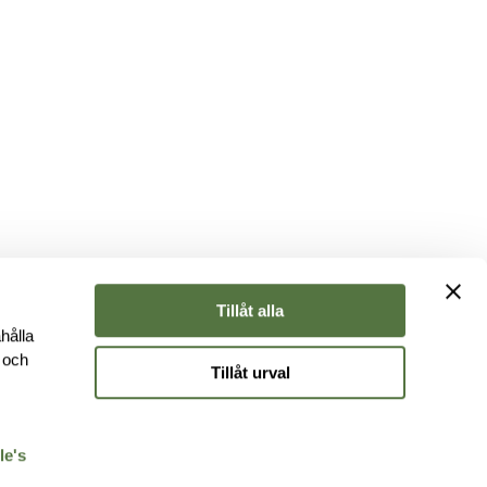
Tillåt alla
hålla
e och
Tillåt urval
r
le's