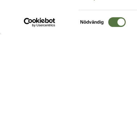
Samtyckesval
Nödvändig
Hos oss hittar du produkter av högsta kvalitet från ledande
leverantörer i branschen. I vårt utbud hittar du allt ifrån
kängor,
ryggsäckar
och skalplagg till
utrustning
för fält, sjukvård, övnin
och
vapentillbehör
, för att bara nämna ett urval av våra drygt
20 000 produkter.