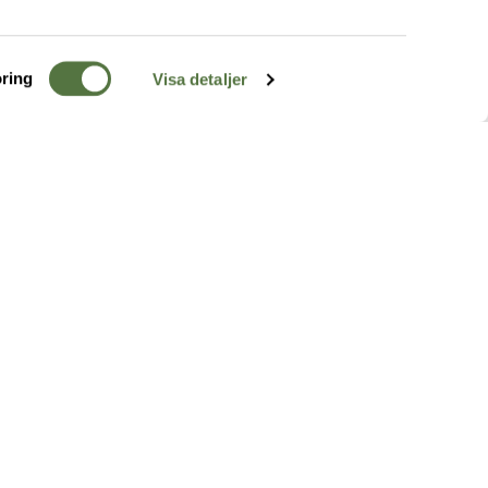
ring
Visa detaljer
TERRÄNG
FÖLJ OSS
ss
k
r & Inspiration
arhet
a tjänster