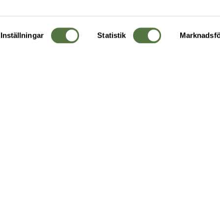
Inställningar
Statistik
Marknadsfö
KUNDTJÄNST
OM 
Ångra order
Om o
Företagskund
Buti
g
Kontakta oss
Guide
Köpvillkor
Hållb
Personuppgiftspolicy
Ledig
Returer & byten
FAQ - Vanliga frågor