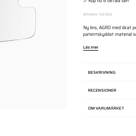
Köp nu & betala sen
Artikelnr: 53-052
Ny lins, AGRO med ökat pe
patentskyddat material so
Läs mer
BESKRIVNING
RECENSIONER
OM VARUMÄRKET