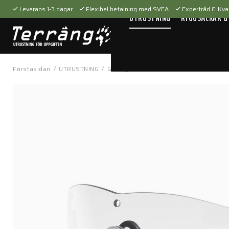
Leverans 1-3 dagar
Flexibel betalning med SVEA
Expertråd & Kval
UTRUSTNING
RYGGSÄCKAR &
Förstasidan
/
UTRUSTNING
/
Glasögon
/
Linser
/
Lins M-Frame 3.0 