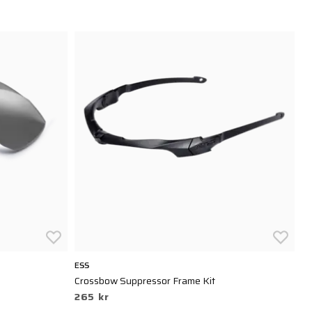
ESS
ES
Crossbow Suppressor Frame Kit
Li
265 kr
3