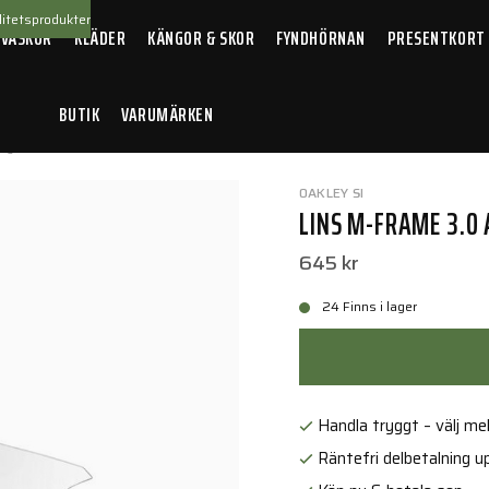
itetsprodukter
 VÄSKOR
KLÄDER
KÄNGOR & SKOR
FYNDHÖRNAN
PRESENTKORT
BUTIK
VARUMÄRKEN
Agro Clear
OAKLEY SI
LINS M-FRAME 3.0
645 kr
24 Finns i lager
Handla tryggt – välj mell
Räntefri delbetalning up