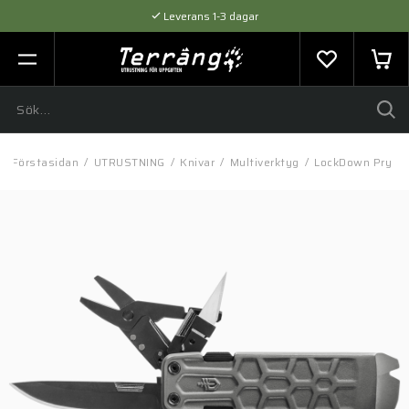
Leverans 1-3 dagar
Flexibel betalning med SVEA
Expertråd & Kvalitetsprodukter
Förstasidan
/
UTRUSTNING
/
Knivar
/
Multiverktyg
/
LockDown Pry