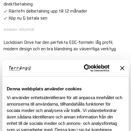
direktbetalning
Räntefri delbetalning upp till 12 månader
Köp nu & betala sen
Artikelnr: 1052458
Lockdown Drive har den perfekta EDC-formeln: låg profil,
modern design och en bra blandning av väsentliga verktyg.
Läs mer
BESKRIVNING
Denna webbplats använder cookies
Vi använder enhetsidentifierare för att anpassa innehållet och
RECENSIONER
annonserna till användarna, tillhandahålla funktioner för
sociala medier och analysera vår trafik. Vi vidarebefordrar
även sådana identifierare och annan information från din
OM VARUMÄRKET
enhet till de sociala medier och annons- och analysföretag
som vi samarbetar med. Dessa kan i sin tur kombinera