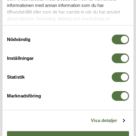
informationen med annan information som du har
tillhandahållit eller som de har samlat in när du har använt
MULTIVERKTYG
deras tjänster. Insamling, delning och användning av
personuppgifter kan användas för personalisering av
annonser. Läs mer om
Google's Privacy Terms
.
Samtyckesval
Nödvändig
Inställningar
Statistik
Marknadsföring
LEATHERMAN
GERBER
L
Surge Black Molle
Dime Micro Tool Black
S
2 195 kr
399 kr
1
Visa detaljer