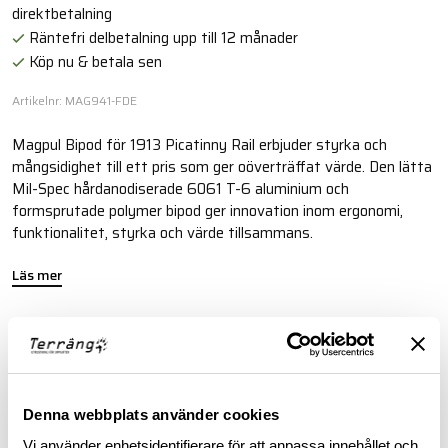
direktbetalning
Räntefri delbetalning upp till 12 månader
Köp nu & betala sen
Artikelnr: MAG941-FDE
Magpul Bipod för 1913 Picatinny Rail erbjuder styrka och
mångsidighet till ett pris som ger oöverträffat värde. Den lätta
Mil-Spec hårdanodiserade 6061 T-6 aluminium och
formsprutade polymer bipod ger innovation inom ergonomi,
funktionalitet, styrka och värde tillsammans.
Läs mer
FINNS I FÖLJANDE FÄRGER
Denna webbplats använder cookies
Vi använder enhetsidentifierare för att anpassa innehållet och