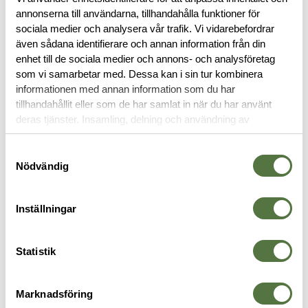
annonserna till användarna, tillhandahålla funktioner för
sociala medier och analysera vår trafik. Vi vidarebefordrar
även sådana identifierare och annan information från din
BESKRIVNING
enhet till de sociala medier och annons- och analysföretag
som vi samarbetar med. Dessa kan i sin tur kombinera
RECENSIONER
informationen med annan information som du har
tillhandahållit eller som de har samlat in när du har använt
deras tjänster. Insamling, delning och användning av
OM VARUMÄRKET
personuppgifter kan användas för personalisering av
annonser. Läs mer om
Google's Privacy Terms
.
Samtyckesval
Nödvändig
VAPENTILLBEHÖR
Inställningar
Statistik
Marknadsföring