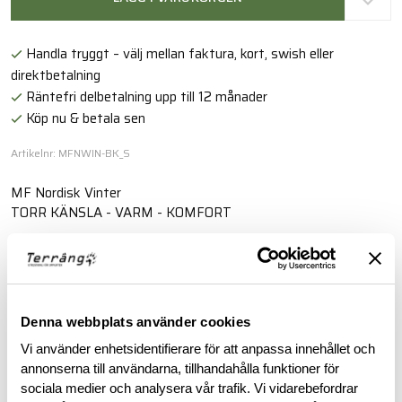
Handla tryggt – välj mellan faktura, kort, swish eller
direktbetalning
Räntefri delbetalning upp till 12 månader
Köp nu & betala sen
Artikelnr: MFNWIN-BK_S
MF Nordisk Vinter
TORR KÄNSLA - VARM - KOMFORT
Läs mer
Denna webbplats använder cookies
BESKRIVNING
Vi använder enhetsidentifierare för att anpassa innehållet och
annonserna till användarna, tillhandahålla funktioner för
RECENSIONER
sociala medier och analysera vår trafik. Vi vidarebefordrar