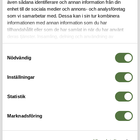
även sådana identifierare och annan information från din
enhet till de sociala medier och annons- och analysföretag
OM VARUMÄRKET
som vi samarbetar med. Dessa kan i sin tur kombinera
informationen med annan information som du har
tillhandahållit eller som de har samlat in när du har använt
deras tjänster. Insamling, delning och användning av
SKYDDSHANDSKAR
personuppgifter kan användas för personalisering av
annonser. Läs mer om
Google's Privacy Terms
.
Samtyckesval
Nödvändig
Inställningar
Statistik
Marknadsföring
TERRÄNG
EUREKA SAFETY
E
MF Nordic Winter Large
Eureka Cool Nitrile 2 Full Black
E
299 kr
e
7/X-Small
S