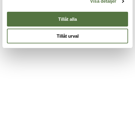
Visa detaljer
199 kr
1
Tillåt alla
Tillåt urval