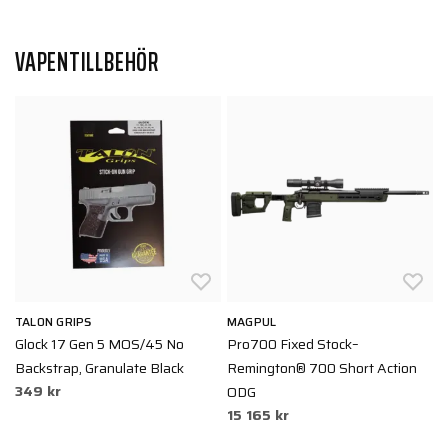
VAPENTILLBEHÖR
TALON GRIPS
MAGPUL
M
-
Glock 17 Gen 5 MOS/45 No
Pro700 Fixed Stock–
M
Backstrap, Granulate Black
Remington® 700 Short Action
E
349 kr
2
ODG
15 165 kr