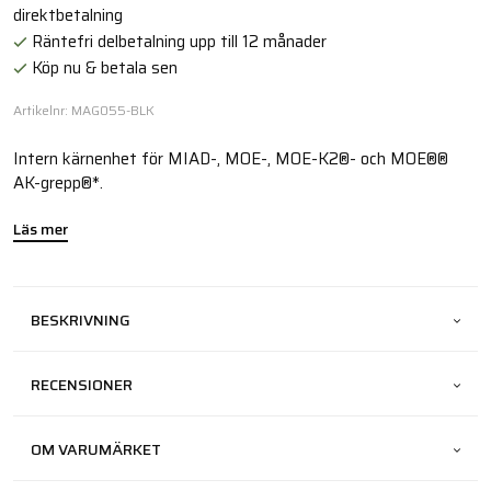
direktbetalning
Räntefri delbetalning upp till 12 månader
Köp nu & betala sen
Artikelnr: MAG055-BLK
Intern kärnenhet för MIAD-, MOE-, MOE-K2®- och MOE®®
AK-grepp®*.
Läs mer
BESKRIVNING
RECENSIONER
OM VARUMÄRKET