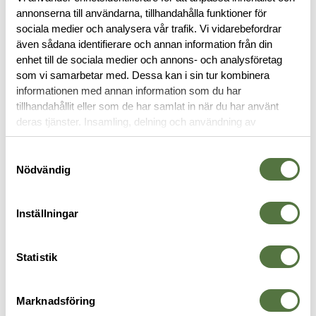
annonserna till användarna, tillhandahålla funktioner för
sociala medier och analysera vår trafik. Vi vidarebefordrar
BESKRIVNING
även sådana identifierare och annan information från din
enhet till de sociala medier och annons- och analysföretag
RECENSIONER
som vi samarbetar med. Dessa kan i sin tur kombinera
informationen med annan information som du har
tillhandahållit eller som de har samlat in när du har använt
OM VARUMÄRKET
deras tjänster. Insamling, delning och användning av
personuppgifter kan användas för personalisering av
annonser. Läs mer om
Google's Privacy Terms
.
Samtyckesval
Nödvändig
FICKOR & HÅLLARE
Inställningar
Statistik
Marknadsföring