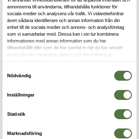
annonserna till användarna, tillhandahålla funktioner för
OM VARUMÄRKET
sociala medier och analysera vår trafik. Vi vidarebefordrar
även sådana identifierare och annan information från din
enhet till de sociala medier och annons- och analysföretag
som vi samarbetar med. Dessa kan i sin tur kombinera
RYGGSÄCKAR
informationen med annan information som du har
tillhandahållit eller som de har samlat in när du har använt
deras tjänster. Insamling, delning och användning av
personuppgifter kan användas för personalisering av
annonser. Läs mer om
Google's Privacy Terms
.
Samtyckesval
Nödvändig
Inställningar
Statistik
TASMANIAN TIGER
TASMANIAN TIGER
5
k
TT Breacher Pack - Black
Essential Pack MKII IRR
R
Marknadsföring
2 995 kr
975 kr
7