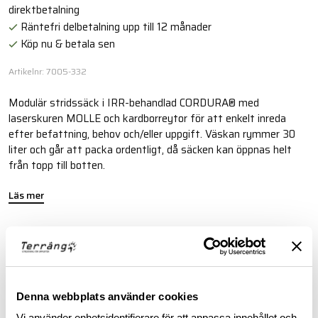
direktbetalning
Räntefri delbetalning upp till 12 månader
Köp nu & betala sen
Artikelnr: 7005-332
Modulär stridssäck i IRR-behandlad CORDURA® med
laserskuren MOLLE och kardborreytor för att enkelt inreda
efter befattning, behov och/eller uppgift. Väskan rymmer 30
liter och går att packa ordentligt, då säcken kan öppnas helt
från topp till botten.
Läs mer
BESKRIVNING
RECENSIONER
Denna webbplats använder cookies
Vi använder enhetsidentifierare för att anpassa innehållet och