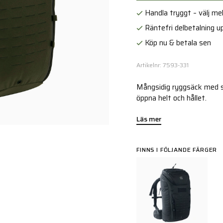
Handla tryggt – välj mell
Räntefri delbetalning up
Köp nu & betala sen
Artikelnr: 7593-331
Mångsidig ryggsäck med s
öppna helt och hållet.
Läs mer
FINNS I FÖLJANDE FÄRGER