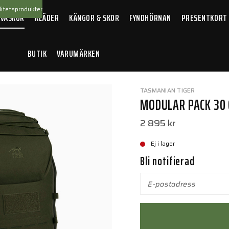
itetsprodukter
 VÄSKOR
KLÄDER
KÄNGOR & SKOR
FYNDHÖRNAN
PRESENTKORT
BUTIK
VARUMÄRKEN
 30 Olive
TASMANIAN TIGER
MODULAR PACK 30 
2 895 kr
Ej i lager
Bli notifierad