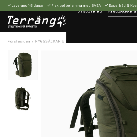
Leverans 1-3 dagar
Flexibel betalning med SVEA
Expertråd & Kval
UTRUSTNING
RYGGSÄCKAR &
Förstasidan
/
RYGGSÄCKAR & VÄSKOR
/
Ryggsäckar
/
Modular Pack