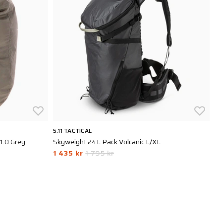
5.11 TACTICAL
5.
1.0 Grey
Skyweight 24L Pack Volcanic L/XL
U
1 435 kr
1 795 kr
1