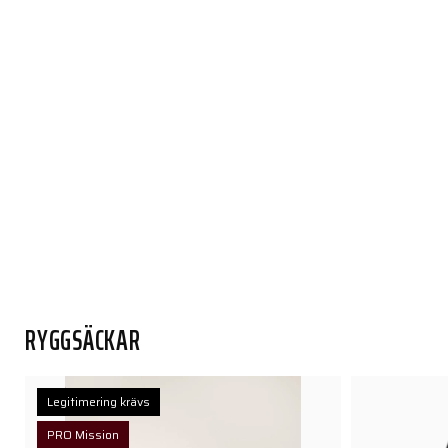
RYGGSÄCKAR
Legitimering krävs
PRO Mission