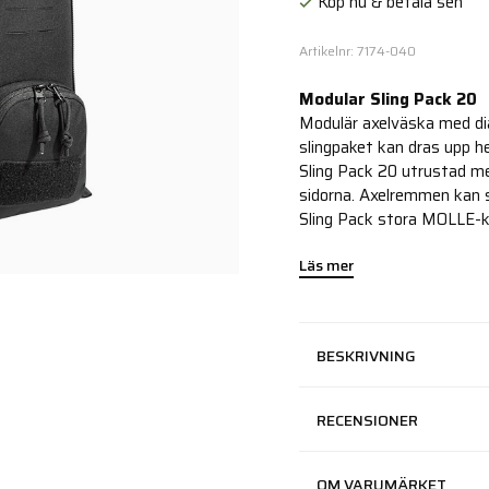
Köp nu & betala sen
Artikelnr: 7174-040
Modular Sling Pack 20
Modulär axelväska med dia
slingpaket kan dras upp h
Sling Pack 20 utrustad m
sidorna. Axelremmen kan s
Sling Pack stora MOLLE-ka
Läs mer
BESKRIVNING
RECENSIONER
OM VARUMÄRKET