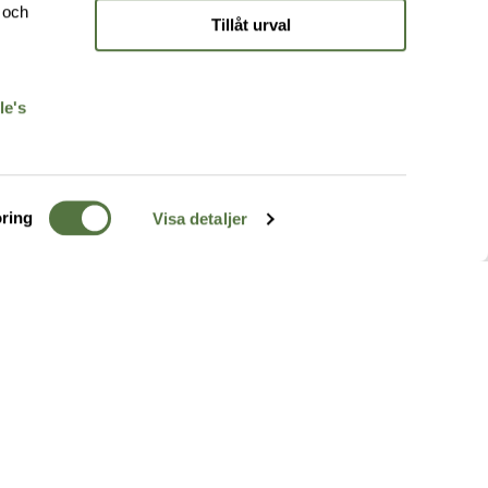
e och
Tillåt urval
r
le's
ring
Visa detaljer
TERRÄNG
FÖLJ OSS
ss
k
r & Inspiration