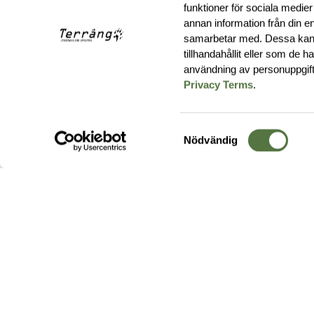
funktioner för sociala medier
annan information från din e
samarbetar med. Dessa kan 
tillhandahållit eller som de 
användning av personuppgif
Privacy Terms
.
Samtyckesval
Nödvändig
Hos oss hittar du produkter av högsta kvalitet från ledande
leverantörer i branschen. I vårt utbud hittar du allt ifrån
kängor,
ryggsäckar
och skalplagg till
utrustning
för fält, sjukvård, övnin
och
vapentillbehör
, för att bara nämna ett urval av våra drygt