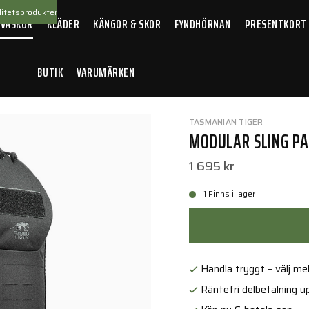
itetsprodukter
 VÄSKOR
KLÄDER
KÄNGOR & SKOR
FYNDHÖRNAN
PRESENTKORT
BUTIK
VARUMÄRKEN
g Pack 20 Black
TASMANIAN TIGER
MODULAR SLING PA
1 695 kr
1 Finns i lager
Handla tryggt – välj mell
Räntefri delbetalning up