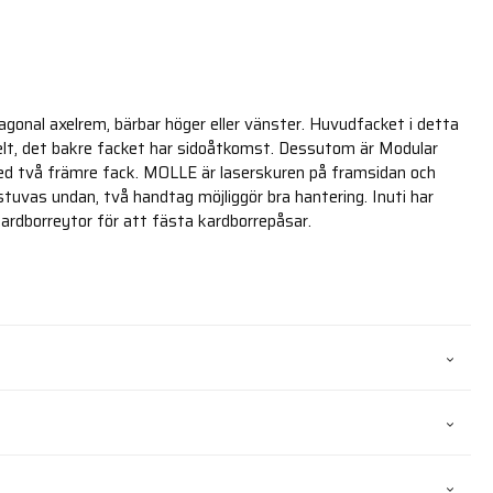
gonal axelrem, bärbar höger eller vänster. Huvudfacket i detta
elt, det bakre facket har sidoåtkomst. Dessutom är Modular
ed två främre fack. MOLLE är laserskuren på framsidan och
tuvas undan, två handtag möjliggör bra hantering. Inuti har
rdborreytor för att fästa kardborrepåsar.