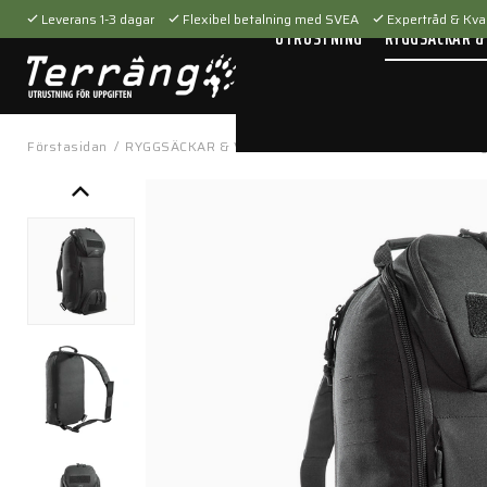
Leverans 1-3 dagar
Flexibel betalning med SVEA
Expertråd & Kval
UTRUSTNING
RYGGSÄCKAR &
Förstasidan
/
RYGGSÄCKAR & VÄSKOR
/
Axelväskor
/
Modular Slin