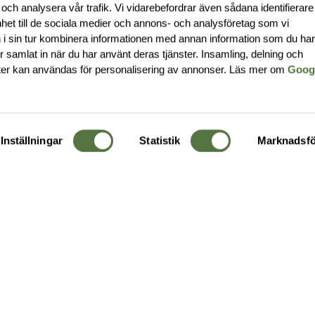
 och analysera vår trafik. Vi vidarebefordrar även sådana identifierar
nhet till de sociala medier och annons- och analysföretag som vi
i sin tur kombinera informationen med annan information som du ha
har samlat in när du har använt deras tjänster. Insamling, delning och
ter kan användas för personalisering av annonser. Läs mer om
Goog
Inställningar
Statistik
Marknadsfö
KUNDTJÄNST
OM 
Ångra order
Om o
Företagskund
Buti
g
Kontakta oss
Guide