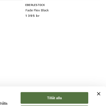
EBERLESTOCK
SN
Fade Flex Black
Ad
1 395 kr
1 
Tillåt alla
hålla