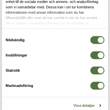
enhet till de sociala medier och annons- och analysföretag
OM VARUMÄRKET
som vi samarbetar med. Dessa kan i sin tur kombinera
informationen med annan information som du har
tillhandahållit eller som de har samlat in när du har använt
deras tjänster. Insamling, delning och användning av
VAPENTILLBEHÖR
personuppgifter kan användas för personalisering av
annonser. Läs mer om
Google's Privacy Terms
.
Samtyckesval
Nödvändig
Inställningar
Statistik
Marknadsföring
MAGPUL
MAGPUL
T
M-LOK® Dovetail Adapter – 4
Bipod for A.R.M.S.® 17S Style +
G
Visa detaljer
Slot for RRS®/ARCA® Black
QR Rail Grabber Black
B