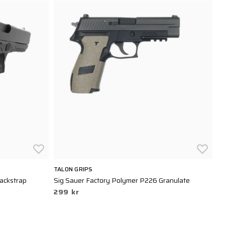
TALON GRIPS
M
Backstrap
Sig Sauer Factory Polymer P226 Granulate
M
299 kr
3