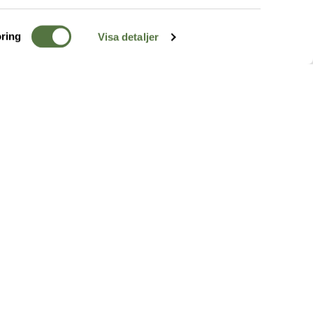
ring
Visa detaljer
TERRÄNG
FÖLJ OSS
ss
k
r & Inspiration
arhet
a tjänster