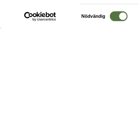
Samtyckesval
Nödvändig
Hos oss hittar du produkter av högsta kvalitet från ledande
leverantörer i branschen. I vårt utbud hittar du allt ifrån
kängor,
ryggsäckar
och skalplagg till
utrustning
för fält, sjukvård, övnin
och
vapentillbehör
, för att bara nämna ett urval av våra drygt
20 000 produkter.