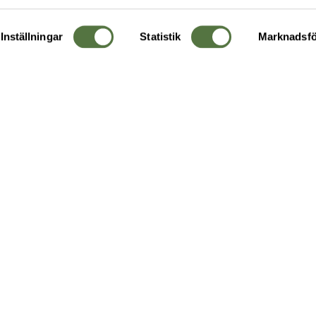
Inställningar
Statistik
Marknadsfö
KUNDTJÄNST
OM 
Ångra order
Om o
Företagskund
Buti
g
Kontakta oss
Guide
Köpvillkor
Hållb
Personuppgiftspolicy
Ledig
Returer & byten
FAQ - Vanliga frågor