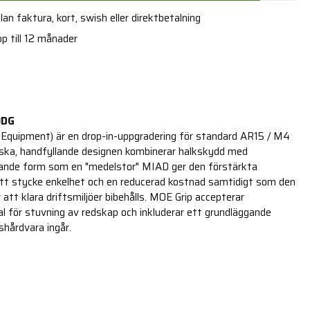
an faktura, kort, swish eller direktbetalning
p till 12 månader
ODG
 Equipment) är en drop-in-uppgradering för standard AR15 / M4
iska, handfyllande designen kombinerar halkskydd med
knande form som en "medelstor" MIAD ger den förstärkta
ett stycke enkelhet och en reducerad kostnad samtidigt som den
att klara driftsmiljöer bibehålls. MOE Grip accepterar
al för stuvning av redskap och inkluderar ett grundläggande
shårdvara ingår.