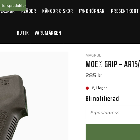
itetsprodukter
 VÄSKOR
KLÄDER
KÄNGOR & SKOR
FYNDHÖRNAN
PRESENTKORT
BUTIK
VARUMÄRKEN
llbehör
/
Vapengrepp
/
MOE® Grip – AR15/M4 Olive Drab Green
MAGPUL
MOE® GRIP – AR15
285 kr
Ej i lager
Bli notifierad