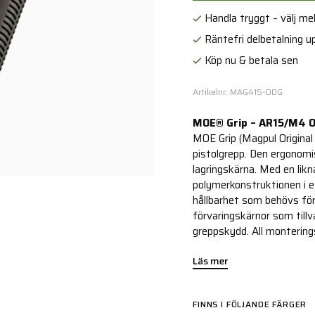
Handla tryggt – välj mell
Räntefri delbetalning up
Köp nu & betala sen
Artikelnr: MAG415-ODG
MOE® Grip – AR15/M4 
MOE Grip (Magpul Original
pistolgrepp. Den ergonom
lagringskärna. Med en li
polymerkonstruktionen i 
hållbarhet som behövs för 
förvaringskärnor som tillv
greppskydd. All montering
Läs mer
FINNS I FÖLJANDE FÄRGER