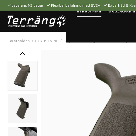
Leverans 1-3 dagar
Flexibel betalning med SVEA
Expertråd & Kval
UTRUSTNING
RYGGSÄCKAR &
Förstasidan
/
UTRUSTNING
/
Skytteutrustning
/
Tillbehör
/
Vapenti