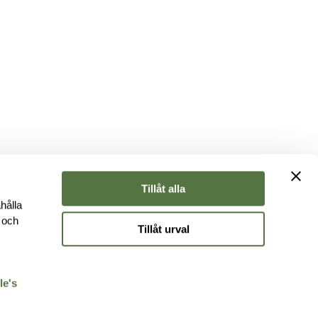
Tillåt alla
hålla
e och
Tillåt urval
r
le's