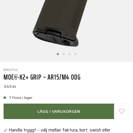
MAGPUL
MOE®-K2+ GRIP – AR15/M4 ODG
345 kr
7 Finns i lager
LÄGG I VARUKORGEN
Handla tryggt – välj mellan faktura, kort, swish eller