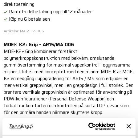
direktbetalning
Räntefri delbetalning upp till 12 månader
Köp nu & betala sen
Artikelnr: MAG532-ODG
MOE®-K2+ Grip – AR15/M4 ODG
MOE-K2+ Grip kombinerar förstärkt
polymerkroppskonstruktion med bekväm, omslutande
gummiöverformning för maximal vapenkontroll i ogynnsamma
miljöer. I likhet med konceptet med den mindre MOE-K är MOE-
K2 en nedgång i uppgradering för AR15 / M4 som erbjuder en
mer vertikal greppvinkel, men i en greppdesign i full storlek. Den
brantare vertikala greppvinkeln är optimerad för användning på
PDW-konfigurationer (Personal Defense Weapon) och
förbättrar komforten och kontrollen på korta LOP-gevär som
för den primära handen närmare skyttens kropp.
Läs mer