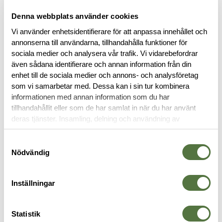
FINNS I FÖLJANDE FÄRGER
Denna webbplats använder cookies
Vi använder enhetsidentifierare för att anpassa innehållet och
annonserna till användarna, tillhandahålla funktioner för
sociala medier och analysera vår trafik. Vi vidarebefordrar
även sådana identifierare och annan information från din
enhet till de sociala medier och annons- och analysföretag
som vi samarbetar med. Dessa kan i sin tur kombinera
informationen med annan information som du har
BESKRIVNING
tillhandahållit eller som de har samlat in när du har använt
deras tjänster. Insamling, delning och användning av
RECENSIONER
personuppgifter kan användas för personalisering av
annonser. Läs mer om
Google's Privacy Terms
.
Samtyckesval
Nödvändig
OM VARUMÄRKET
Inställningar
VAPENGREPP
Statistik