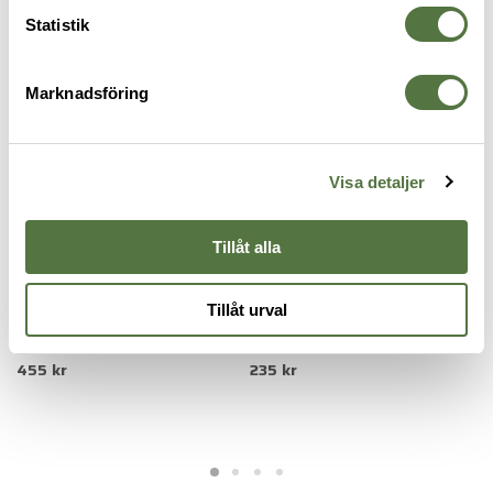
VAPENTILLBEHÖR
Statistik
Marknadsföring
Visa detaljer
Tillåt alla
MAGPUL
MAGPUL
M
Tillåt urval
0
Magpul DAKA Field Tray Large
M-LOK® Rail Covers, Type 2
M
Black
Half Slot FDE
B
455 kr
235 kr
1