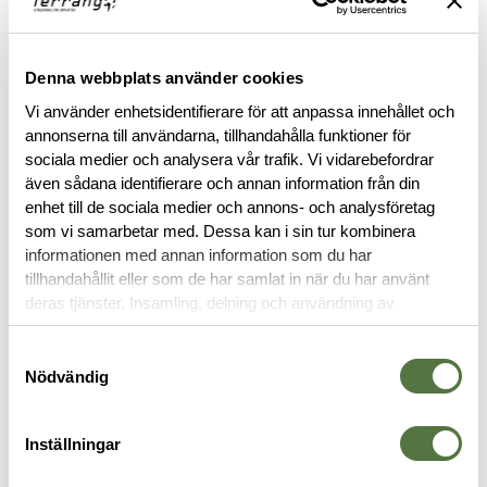
FINNS I FÖLJANDE FÄRGER
Denna webbplats använder cookies
Vi använder enhetsidentifierare för att anpassa innehållet och
annonserna till användarna, tillhandahålla funktioner för
sociala medier och analysera vår trafik. Vi vidarebefordrar
även sådana identifierare och annan information från din
enhet till de sociala medier och annons- och analysföretag
som vi samarbetar med. Dessa kan i sin tur kombinera
informationen med annan information som du har
BESKRIVNING
tillhandahållit eller som de har samlat in när du har använt
deras tjänster. Insamling, delning och användning av
RECENSIONER
personuppgifter kan användas för personalisering av
annonser. Läs mer om
Google's Privacy Terms
.
Samtyckesval
Nödvändig
OM VARUMÄRKET
Inställningar