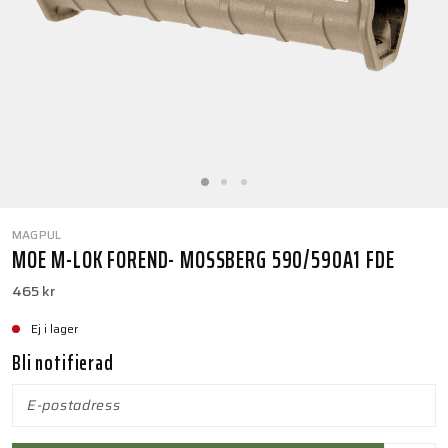
MAGPUL
MOE M-LOK FOREND- MOSSBERG 590/590A1 FDE
465 kr
Ej i lager
Bli notifierad