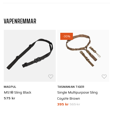
VAPENREMMAR
-30%
MAGPUL
TASMANIAN TIGER
T
MS1® Sling Black
Single Multipurpose Sling
T
575 kr
Coyote Brown
B
395 kr
565 kr
5