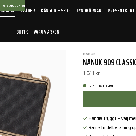
itetsprodukter
 VÄSKOR
KLÄDER
KÄNGOR & SKOR
FYNDHÖRNAN
PRESENTKORT
BUTIK
VARUMÄRKEN
Classic Gun Case - Tan
NANUK
NANUK 909 CLASSIC
1 511 kr
3 Finns i lager
Handla tryggt – välj mell
Räntefri delbetalning up