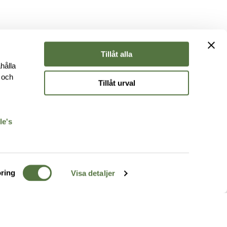
Tillåt alla
hålla
e och
Tillåt urval
r
le's
ring
Visa detaljer