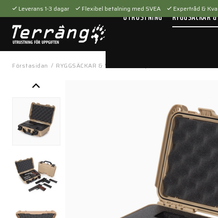
Leverans 1-3 dagar
Flexibel betalning med SVEA
Expertråd & Kval
UTRUSTNING
RYGGSÄCKAR &
Förstasidan
/
RYGGSÄCKAR & VÄSKOR
/
Vapenväskor
/
Nanuk 909 