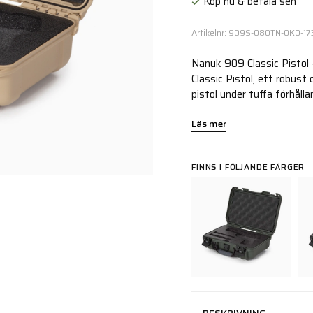
Köp nu & betala sen
Artikelnr: 909S-080TN-0K0-17
Nanuk 909 Classic Pistol 
Classic Pistol, ett robust
pistol under tuffa förhålla
Läs mer
FINNS I FÖLJANDE FÄRGER