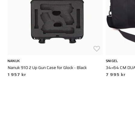
NANUK
SNIGEL
Nanuk 910 2 Up Gun Case for Glock - Black
34×64 CM DUA
1 957 kr
7 995 kr