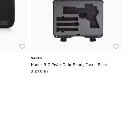
NANUK
M
Nanuk 910 Pistol Optic Ready Case - Black
DA
3 270 kr
4