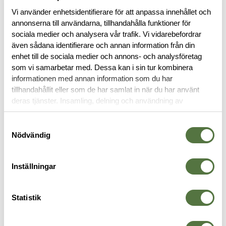
Vi använder enhetsidentifierare för att anpassa innehållet och
BESKRIVNING
annonserna till användarna, tillhandahålla funktioner för
sociala medier och analysera vår trafik. Vi vidarebefordrar
även sådana identifierare och annan information från din
SPECIFIKATIONER
enhet till de sociala medier och annons- och analysföretag
som vi samarbetar med. Dessa kan i sin tur kombinera
informationen med annan information som du har
RECENSIONER
tillhandahållit eller som de har samlat in när du har använt
deras tjänster. Insamling, delning och användning av
OM VARUMÄRKET
personuppgifter kan användas för personalisering av
annonser. Läs mer om
Google's Privacy Terms
.
Samtyckesval
Nödvändig
VAPENVÄSKOR
Inställningar
Statistik