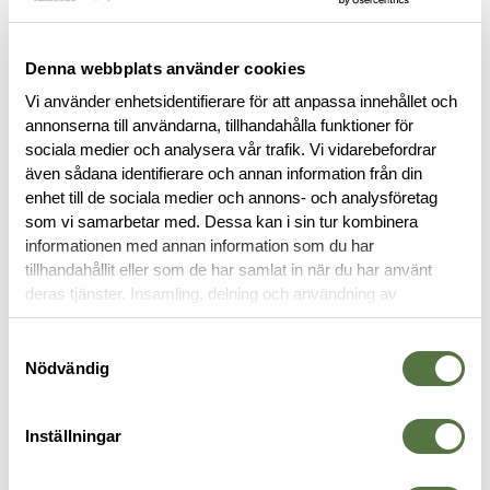
Denna webbplats använder cookies
Vi använder enhetsidentifierare för att anpassa innehållet och
annonserna till användarna, tillhandahålla funktioner för
sociala medier och analysera vår trafik. Vi vidarebefordrar
BESKRIVNING
även sådana identifierare och annan information från din
enhet till de sociala medier och annons- och analysföretag
som vi samarbetar med. Dessa kan i sin tur kombinera
STORLEKSGUIDE
informationen med annan information som du har
tillhandahållit eller som de har samlat in när du har använt
deras tjänster. Insamling, delning och användning av
RECENSIONER
personuppgifter kan användas för personalisering av
annonser. Läs mer om
Google's Privacy Terms
.
Samtyckesval
OM VARUMÄRKET
Nödvändig
Inställningar
BYXBÄLTEN