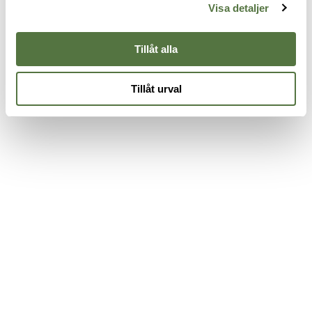
995 kr
9
Green 32-T
Visa detaljer
4 995 kr
Tillåt alla
Tillåt urval