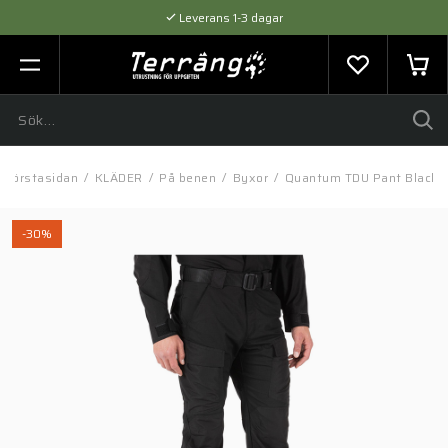
Leverans 1-3 dagar
Flexibel betalning med SVEA
Expertråd & Kvalitetsprodukter
Förstasidan
/
KLÄDER
/
På benen
/
Byxor
/
Quantum TDU Pant Black
-30%