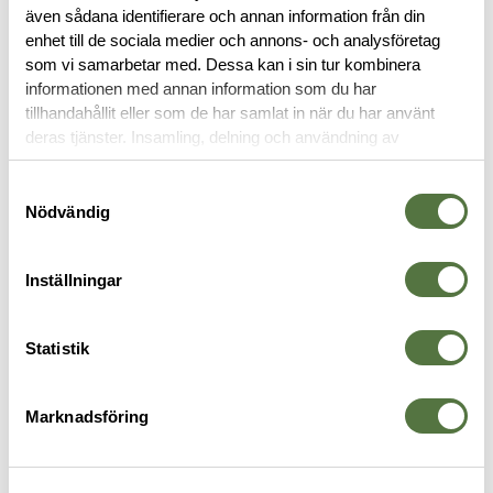
även sådana identifierare och annan information från din
enhet till de sociala medier och annons- och analysföretag
OM VARUMÄRKET
som vi samarbetar med. Dessa kan i sin tur kombinera
informationen med annan information som du har
tillhandahållit eller som de har samlat in när du har använt
deras tjänster. Insamling, delning och användning av
BYXOR
personuppgifter kan användas för personalisering av
annonser. Läs mer om
Google's Privacy Terms
.
Samtyckesval
Nödvändig
Legitimering krävs
PRO Mission
Inställningar
Statistik
Marknadsföring
5.11 TACTICAL
ARC'TERYX PRO
5
Apex Pant Storm 28W-34L
TACTICIAN AR PANT - Ranger
A