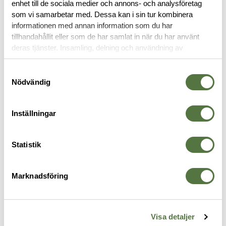
enhet till de sociala medier och annons- och analysföretag
OM VARUMÄRKET
som vi samarbetar med. Dessa kan i sin tur kombinera
informationen med annan information som du har
tillhandahållit eller som de har samlat in när du har använt
deras tjänster. Insamling, delning och användning av
BLOCK & PENNOR
personuppgifter kan användas för personalisering av
annonser. Läs mer om
Google's Privacy Terms
.
Samtyckesval
Nödvändig
Inställningar
Statistik
Marknadsföring
RITE IN THE RAIN
RITE IN THE RAIN
R
Planner Accessory Pack
Top Spiral Notebook - Tan Flag -
K
Visa detaljer
185 kr
7 x 12 cm
1