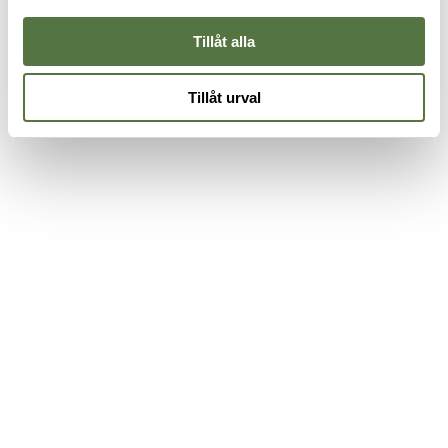
89 kr
8
Tillåt alla
Tillåt urval