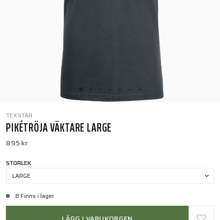
TEXSTAR
PIKÉTRÖJA VÄKTARE LARGE
895 kr
STORLEK
LARGE
8 Finns i lager
LÄGG I VARUKORGEN