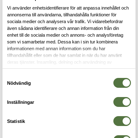
BESKRIVNING
Vi använder enhetsidentifierare för att anpassa innehållet och
annonserna till användarna, tillhandahålla funktioner för
sociala medier och analysera vår trafik. Vi vidarebefordrar
RECENSIONER
även sådana identifierare och annan information från din
enhet till de sociala medier och annons- och analysföretag
som vi samarbetar med. Dessa kan i sin tur kombinera
OM VARUMÄRKET
informationen med annan information som du har
tillhandahållit eller som de har samlat in när du har använt
DOKUMENT
deras tjänster. Insamling, delning och användning av
personuppgifter kan användas för personalisering av
annonser. Läs mer om
Google's Privacy Terms
.
Samtyckesval
Nödvändig
TRÖJOR & SKJORTOR
Inställningar
Legitimering krävs
Legitimering krävs
Statistik