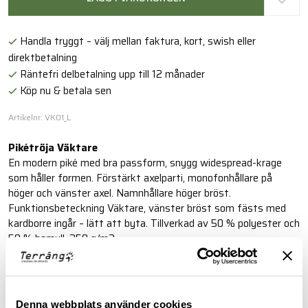
Handla tryggt – välj mellan faktura, kort, swish eller
direktbetalning
Räntefri delbetalning upp till 12 månader
Köp nu & betala sen
Artikelnr: VK01_L
Pikétröja Väktare
En modern piké med bra passform, snygg widespread-krage
som håller formen. Förstärkt axelparti, monofonhållare på
höger och vänster axel. Namnhållare höger bröst.
Funktionsbeteckning Väktare, vänster bröst som fästs med
kardborre ingår – lätt att byta. Tillverkad av 50 % polyester och
50 % bomull, 250 g/m2.
Läs mer
Denna webbplats använder cookies