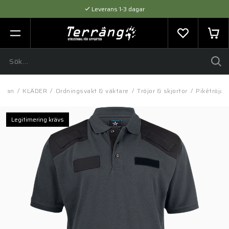
Leverans 1-3 dagar
Flexibel betalning med SVEA
Expertråd & Kvalitetsprodukter
sidan
/
KLÄDER
/
Ordningsvakt & väktare
/
Tröjor & skjortor
/
Pikétröja 
Legitimering krävs