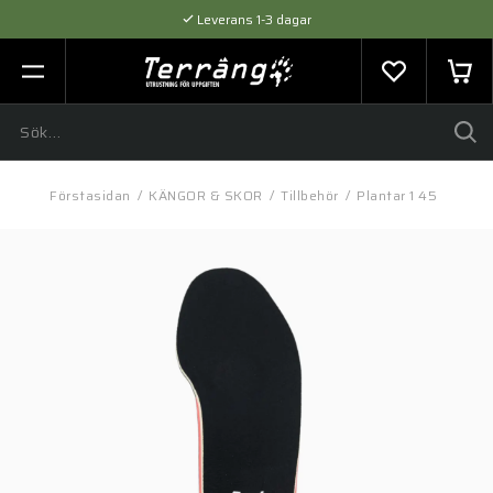
Leverans 1-3 dagar
Flexibel betalning med SVEA
Expertråd & Kvalitetsprodukter
Förstasidan
/
KÄNGOR & SKOR
/
Tillbehör
/
Plantar 1 45