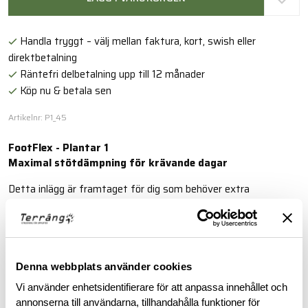
Handla tryggt – välj mellan faktura, kort, swish eller
direktbetalning
Räntefri delbetalning upp till 12 månader
Köp nu & betala sen
Artikelnr: P1_45
FootFlex - Plantar 1
Maximal stötdämpning för krävande dagar
Detta inlägg är framtaget för dig som behöver extra
stötdämpning – perfekt vid ömmande hälar, hälsporre eller
andra belastningsrelaterade besvär.
Läs mer
Denna webbplats använder cookies
Vi använder enhetsidentifierare för att anpassa innehållet och
annonserna till användarna, tillhandahålla funktioner för
BESKRIVNING