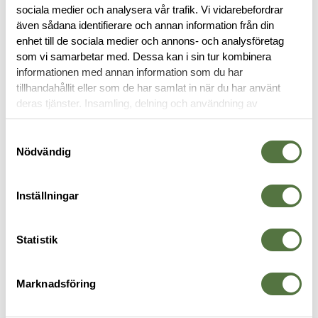
sociala medier och analysera vår trafik. Vi vidarebefordrar
även sådana identifierare och annan information från din
RECENSIONER
enhet till de sociala medier och annons- och analysföretag
som vi samarbetar med. Dessa kan i sin tur kombinera
informationen med annan information som du har
OM VARUMÄRKET
tillhandahållit eller som de har samlat in när du har använt
deras tjänster. Insamling, delning och användning av
personuppgifter kan användas för personalisering av
annonser. Läs mer om
Google's Privacy Terms
.
Samtyckesval
TILLBEHÖR
Nödvändig
Inställningar
Statistik
Marknadsföring