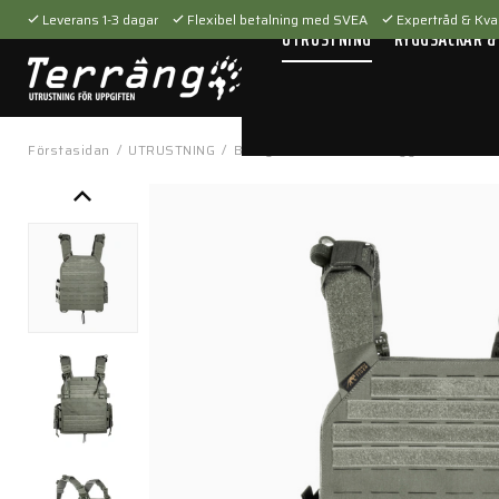
Leverans 1-3 dagar
Flexibel betalning med SVEA
Expertråd & Kval
UTRUSTNING
RYGGSÄCKAR &
Förstasidan
/
UTRUSTNING
/
Bärsystem
/
Västar & riggar
/
Plate C