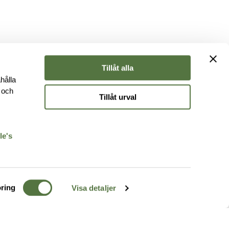
Tillåt alla
hålla
e och
Tillåt urval
r
le's
ring
Visa detaljer