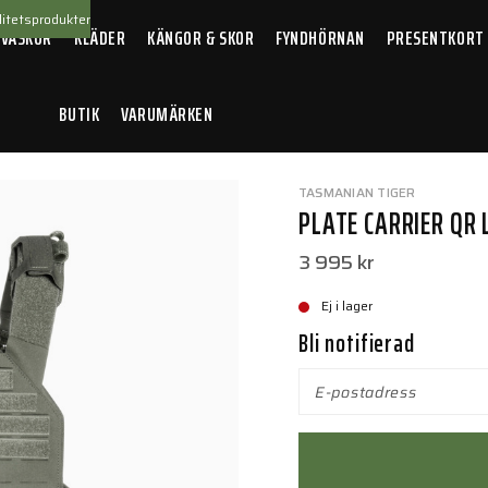
itetsprodukter
 VÄSKOR
KLÄDER
KÄNGOR & SKOR
FYNDHÖRNAN
PRESENTKORT
BUTIK
VARUMÄRKEN
arrier QR LC IRR
TASMANIAN TIGER
PLATE CARRIER QR L
3 995 kr
Ej i lager
Bli notifierad