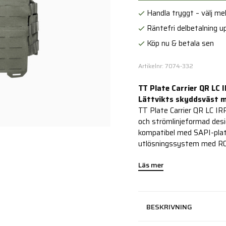
Handla tryggt – välj mell
Räntefri delbetalning up
Köp nu & betala sen
Artikelnr: 7074-332
TT Plate Carrier QR LC 
Lättvikts skyddsväst m
TT Plate Carrier QR LC IR
och strömlinjeformad des
kompatibel med SAPI-plat
utlösningssystem med RO
Läs mer
BESKRIVNING