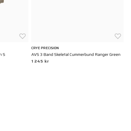
CRYE PRECISION
VE
n S
AVS 3 Band Skeletal Cummerbund Ranger Green
SC
1 245 kr
Ra
6