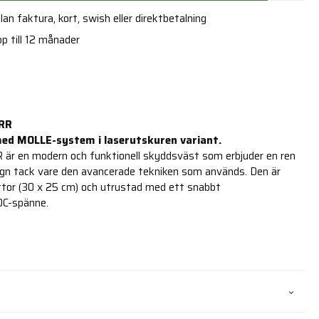
an faktura, kort, swish eller direktbetalning
p till 12 månader
IRR
ed MOLLE-system i laserutskuren variant.
R är en modern och funktionell skyddsväst som erbjuder en ren
ign tack vare den avancerade tekniken som används. Den är
tor (30 x 25 cm) och utrustad med ett snabbt
C-spänne.