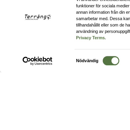
funktioner för sociala medier
annan information från din e
samarbetar med. Dessa kan 
tillhandahållit eller som de 
användning av personuppgif
Privacy Terms
.
Samtyckesval
Nödvändig
Hos oss hittar du produkter av högsta kvalitet från ledande
leverantörer i branschen. I vårt utbud hittar du allt ifrån
kängor,
ryggsäckar
och skalplagg till
utrustning
för fält, sjukvård, övnin