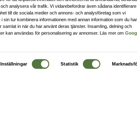
 och analysera vår trafik. Vi vidarebefordrar även sådana identifierar
nhet till de sociala medier och annons- och analysföretag som vi
i sin tur kombinera informationen med annan information som du ha
har samlat in när du har använt deras tjänster. Insamling, delning och
ter kan användas för personalisering av annonser. Läs mer om
Goog
Inställningar
Statistik
Marknadsfö
KUNDTJÄNST
OM 
Ångra order
Om o
Företagskund
Buti
g