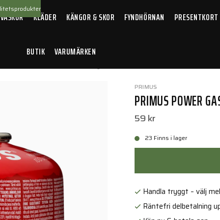
itetsprodukter
 VÄSKOR
KLÄDER
KÄNGOR & SKOR
FYNDHÖRNAN
PRESENTKORT
BUTIK
VARUMÄRKEN
ormkök
/
Primus Power Gas 100g
PRIMUS
PRIMUS POWER GAS
59 kr
23 Finns i lager
Handla tryggt – välj mell
Räntefri delbetalning up