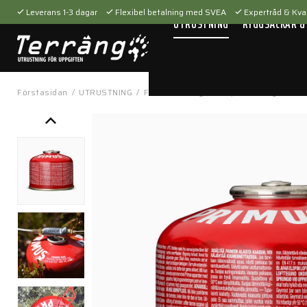
Leverans 1-3 dagar
Flexibel betalning med SVEA
Expertråd & Kval
UTRUSTNING
RYGGSÄCKAR &
Förstasidan
/
UTRUSTNING
/
Fältutrustning
/
Kök, mat & dryck
/
St