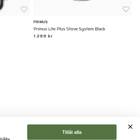
PRIMUS
P
Primus Lite Plus Stove System Black
Pr
1 299 kr
1
Tillåt alla
hålla