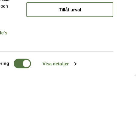
e och
Tillåt urval
r
le's
ring
Visa detaljer
TERRÄNG
FÖLJ OSS
ss
k