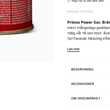
Köp nu & betala sen
Artikelnr: P220610
Primus Power Gas: Bräns
mest mångsidiga gasblandn
tidlig vår till sen höst. 
fortfarande tillräcklig effe
Läs mer
BESKRIVNING
RECENSIONER
OM VARUMÄRKET