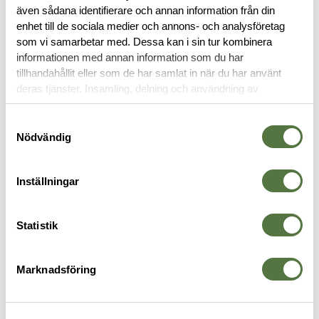
även sådana identifierare och annan information från din
enhet till de sociala medier och annons- och analysföretag
OM VARUMÄRKET
som vi samarbetar med. Dessa kan i sin tur kombinera
informationen med annan information som du har
tillhandahållit eller som de har samlat in när du har använt
deras tjänster. Insamling, delning och användning av
KÄNGOR
personuppgifter kan användas för personalisering av
annonser. Läs mer om
Google's Privacy Terms
.
Samtyckesval
Nödvändig
Inställningar
Statistik
Marknadsföring
SALOMON
SALOMON
S
Quest 4D Forces 2 High GTX
SPEED ASSAULT 2 GTX Black
X