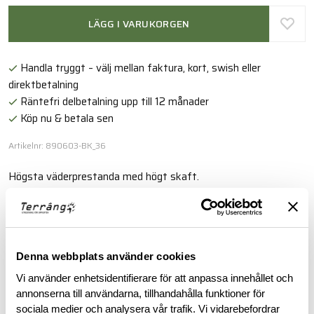
LÄGG I VARUKORGEN
Handla tryggt – välj mellan faktura, kort, swish eller
direktbetalning
Räntefri delbetalning upp till 12 månader
Köp nu & betala sen
Artikelnr: 890603-BK_36
Högsta väderprestanda med högt skaft.
Läs mer
Denna webbplats använder cookies
BESKRIVNING
Vi använder enhetsidentifierare för att anpassa innehållet och
annonserna till användarna, tillhandahålla funktioner för
RECENSIONER
sociala medier och analysera vår trafik. Vi vidarebefordrar