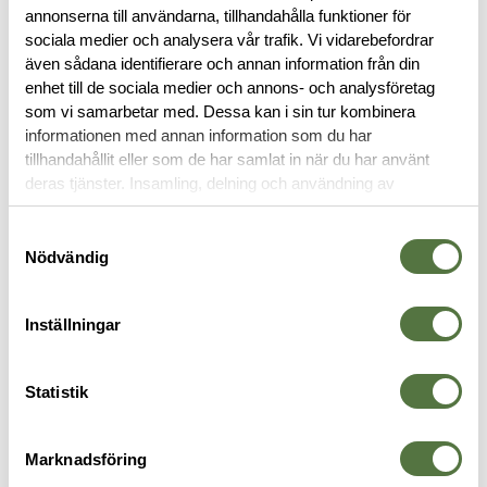
annonserna till användarna, tillhandahålla funktioner för
BESKRIVNING
sociala medier och analysera vår trafik. Vi vidarebefordrar
även sådana identifierare och annan information från din
RECENSIONER
enhet till de sociala medier och annons- och analysföretag
som vi samarbetar med. Dessa kan i sin tur kombinera
informationen med annan information som du har
OM VARUMÄRKET
tillhandahållit eller som de har samlat in när du har använt
deras tjänster. Insamling, delning och användning av
personuppgifter kan användas för personalisering av
annonser. Läs mer om
Google's Privacy Terms
.
Samtyckesval
SKOR & SANDALER
Nödvändig
-25%
Inställningar
Statistik
Marknadsföring