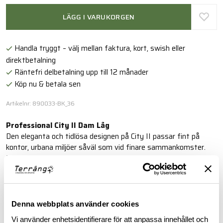
LÄGG I VARUKORGEN
Handla tryggt – välj mellan faktura, kort, swish eller
direktbetalning
Räntefri delbetalning upp till 12 månader
Köp nu & betala sen
Artikelnr: 890033-BK_36
Professional City II Dam Låg
Den eleganta och tidlösa designen på City II passar fint på
kontor, urbana miljöer såväl som vid finare sammankomster.
Tillverkad av fullnarvsläder, nu med varibel - och därigenom
optimal - passform tack vare ECCOs 3 Width System.
Läs mer
Denna webbplats använder cookies
Vi använder enhetsidentifierare för att anpassa innehållet och