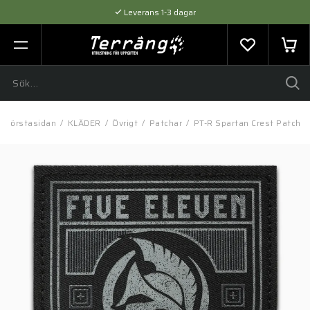
Leverans 1-3 dagar
Flexibel betalning med SVEA
Expertråd & Kvalitetsprodukter
Förstasidan
/
KLÄDER
/
Övrigt
/
Patchar
/
PT-R Spartan Crest Patch