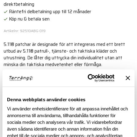
direktbetalning
Räntefri delbetalning upp till 12 månader
Köp nu & betala sen
Artikelnr: 92510ABG-019
5.11® patchar är designade för att integreras med ett brett
utbud av 5.11® patrull-, tjänste- och taktiska kläder och
utrustning. De låter dig uttrycka din individualitet utan att
minska din taktiska medvetenhet eller förmåga.
Läs mer
Denna webbplats använder cookies
BESKRIVNING
Vi använder enhetsidentifierare för att anpassa innehållet och
annonserna till användarna, tillhandahålla funktioner för
RECENSIONER
sociala medier och analysera vår trafik. Vi vidarebefordrar
även sådana identifierare och annan information från din
enhet till de sociala medier och annons- och analysföretag