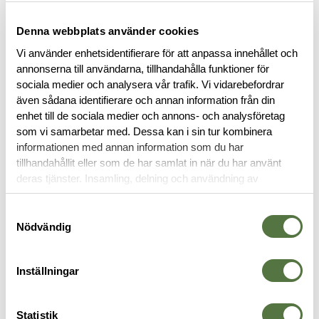
FINNS I FÖLJANDE FÄRGER
Denna webbplats använder cookies
Vi använder enhetsidentifierare för att anpassa innehållet och
annonserna till användarna, tillhandahålla funktioner för
sociala medier och analysera vår trafik. Vi vidarebefordrar
även sådana identifierare och annan information från din
enhet till de sociala medier och annons- och analysföretag
BESKRIVNING
som vi samarbetar med. Dessa kan i sin tur kombinera
informationen med annan information som du har
tillhandahållit eller som de har samlat in när du har använt
RECENSIONER
deras tjänster. Insamling, delning och användning av
personuppgifter kan användas för personalisering av
annonser. Läs mer om
Google's Privacy Terms
.
OM VARUMÄRKET
Samtyckesval
Nödvändig
Inställningar
JACKOR
Statistik