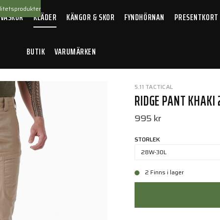
itetsprodukter
 VÄSKOR
KLÄDER
KÄNGOR & SKOR
FYNDHÖRNAN
PRESENTKORT
BUTIK
VARUMÄRKEN
5.11 TACTICAL
RIDGE PANT KHAKI
995 kr
STORLEK
28W-30L
2 Finns i lager