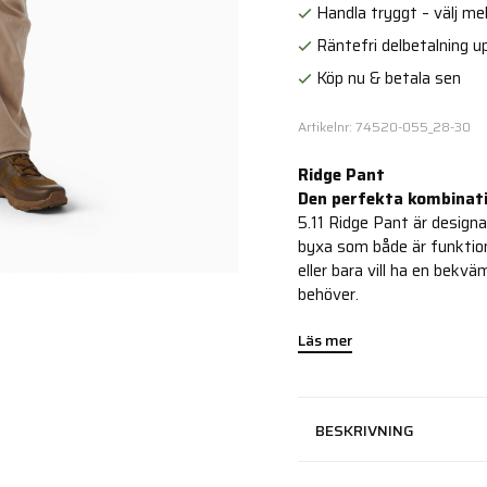
Handla tryggt – välj mell
Räntefri delbetalning up
Köp nu & betala sen
Artikelnr: 74520-055_28-30
Ridge Pant
Den perfekta kombinati
5.11 Ridge Pant är designa
byxa som både är funktione
eller bara vill ha en bekv
behöver.
Läs mer
BESKRIVNING