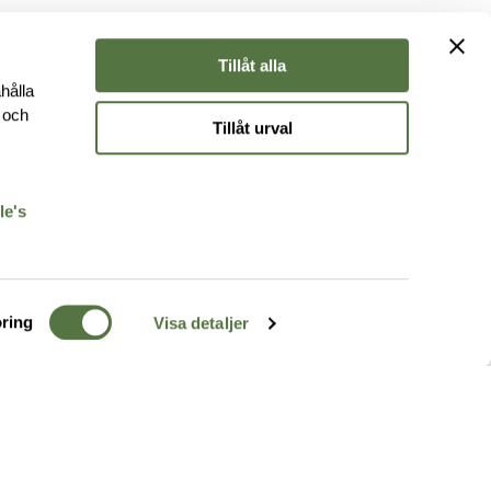
Tillåt alla
hålla
e och
Tillåt urval
r
le's
ring
Visa detaljer
TERRÄNG
FÖLJ OSS