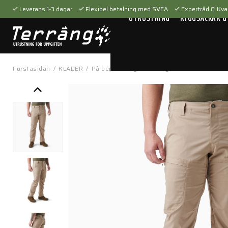
Leverans 1-3 dagar
Flexibel betalning med SVEA
Expertråd & Kval
UTRUSTNING
RYGGSÄCKAR &
Förstasidan
/
KLÄDER
/
På benen
/
Byxor
/
Ridge Pant Khaki