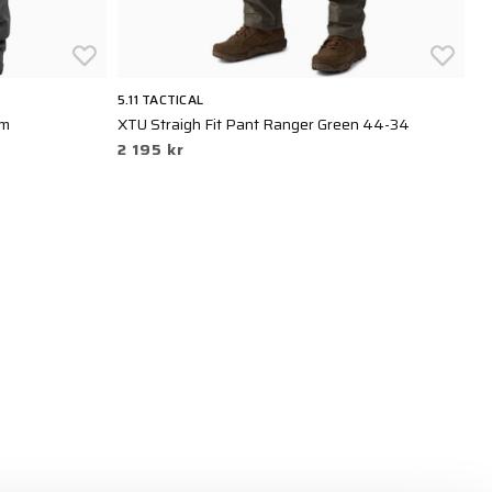
5.11 TACTICAL
CR
um
XTU Straigh Fit Pant Ranger Green 44-34
Fi
2 195 kr
4