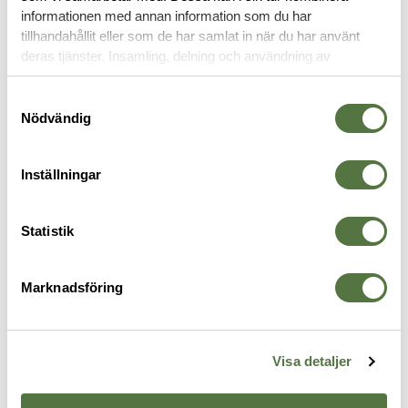
informationen med annan information som du har
tillhandahållit eller som de har samlat in när du har använt
MAGASINFICKOR
deras tjänster. Insamling, delning och användning av
personuppgifter kan användas för personalisering av
annonser. Läs mer om
Google's Privacy Terms
.
Samtyckesval
Nödvändig
Inställningar
Statistik
Marknadsföring
VELOCITY SYSTEMS
BLUE FORCE GEAR
S
I
Modified Gen IV Swift-Clip™
HW Ten Speed Single M4
D
4
Placard Multicam
Magazine Pouch Multicam
2 795 kr
545 kr
Visa detaljer