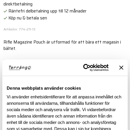
direktbetalning
Räntefri delbetalning upp till 12 månader
Köp nu & betala sen
Artikelnr: 774-211-13
Rifle Magazine Pouch är utformad för att bära ett magasin i
bältet.
Läs mer
BESKRIVNING
Denna webbplats använder cookies
Vi använder enhetsidentifierare för att anpassa innehållet och
RECENSIONER
annonserna till användarna, tillhandahålla funktioner för
sociala medier och analysera vår trafik. Vi vidarebefordrar
även sådana identifierare och annan information från din
OM VARUMÄRKET
enhet till de sociala medier och annons- och analysföretag
som vi samarbetar med. Dessa kan i sin tur kombinera