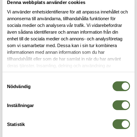
Denna webbplats använder cookies
Vi använder enhetsidentifierare för att anpassa innehållet och
annonserna till användarna, tillhandahålla funktioner för
sociala medier och analysera vår trafik. Vi vidarebefordrar
även sådana identifierare och annan information från din
enhet till de sociala medier och annons- och analysföretag
BESKRIVNING
som vi samarbetar med. Dessa kan i sin tur kombinera
informationen med annan information som du har
tillhandahållit eller som de har samlat in när du har använt
RECENSIONER
deras tjänster. Insamling, delning och användning av
personuppgifter kan användas för personalisering av
annonser. Läs mer om
Google's Privacy Terms
.
Samtyckesval
OM VARUMÄRKET
Nödvändig
Inställningar
VAPENGREPP
Statistik