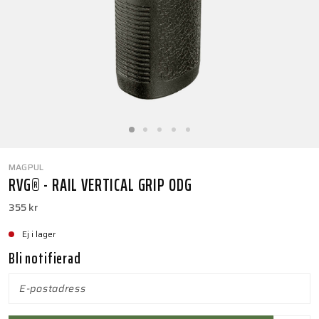
MAGPUL
RVG® - RAIL VERTICAL GRIP ODG
355 kr
Ej i lager
Bli notifierad