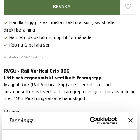
BEVAKA
Handla tryggt – välj mellan faktura, kort, swish eller
direktbetalning
Räntefri delbetalning upp till 12 månader
Köp nu & betala sen
Artikelnr: MAG412-ODG
RVG® - Rail Vertical Grip ODG
Lätt och ergonomiskt vertikalt framgrepp
Magpul RVG (Rail Vertical Grip) är ett enkelt, lätt och
kostnadseffektivt vertikalt framgrepp designat för användning
med 1913 Picatinny-rälsade handskydd.
Läs mer
FINNS I FÖLJANDE FÄRGER