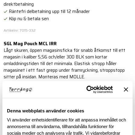
direktbetalning
Räntefri delbetalning upp till 12 månader
Köp nu & betala sen
Artikelnr: 7015-332
SGL Mag Pouch MCL IRR
Lågt skuren, öppen magasinsficka för snabb åtkomst till ett
magasin i kaliber 5,56 och/eller 300 BLK som kortar
omladdningstiden till det minimala. Elastisk stropp håller
magasinet i ett fast grepp under framryckning, stroppstopp
sitter på insidan. Monteras med MOLLE.
Läs mer
Denna webbplats använder cookies
BESKRIVNING
Vi använder enhetsidentifierare för att anpassa innehållet och
annonserna till användarna, tillhandahålla funktioner för
RECENSIONER
sociala medier och analysera vår trafik. Vi vidarebefordrar