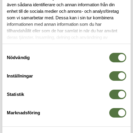
även sådana identifierare och annan information från din
enhet till de sociala medier och annons- och analysföretag
OM VARUMÄRKET
som vi samarbetar med. Dessa kan i sin tur kombinera
informationen med annan information som du har
tillhandahållit eller som de har samlat in när du har använt
deras tjänster. Insamling, delning och användning av
FICKOR & HÅLLARE
personuppgifter kan användas för personalisering av
annonser. Läs mer om
Google's Privacy Terms
.
Samtyckesval
Nödvändig
Inställningar
Statistik
Marknadsföring
BLUE FORCE GEAR
VELOCITY SYSTEMS
B
Helium Whisper Admin Pouch -
Helium Whisper® LFT Mesh
L