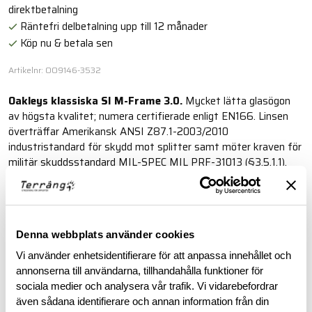
direktbetalning
Räntefri delbetalning upp till 12 månader
Köp nu & betala sen
Artikelnr: OO9146-3532
Oakleys klassiska SI M-Frame 3.0.
Mycket lätta glasögon
av högsta kvalitet; numera certifierade enligt EN166. Linsen
överträffar Amerikansk ANSI Z87.1-2003/2010
industristandard för skydd mot splitter samt möter kraven för
militär skyddsstandard MIL-SPEC MIL PRF-31013 (§3.5.1.1).
Läs mer
Denna webbplats använder cookies
BESKRIVNING
Vi använder enhetsidentifierare för att anpassa innehållet och
annonserna till användarna, tillhandahålla funktioner för
sociala medier och analysera vår trafik. Vi vidarebefordrar
RECENSIONER
även sådana identifierare och annan information från din