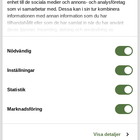
enhet till de sociala medier och annons- och analysföretag
OM VARUMÄRKET
som vi samarbetar med. Dessa kan i sin tur kombinera
informationen med annan information som du har
tillhandahållit eller som de har samlat in när du har använt
deras tjänster. Insamling, delning och användning av
SKYTTE & TAKTISKT
personuppgifter kan användas för personalisering av
annonser. Läs mer om
Google's Privacy Terms
.
Samtyckesval
Nödvändig
Inställningar
Statistik
Marknadsföring
OAKLEY SI
OAKLEY SI
O
/
M Frame Alpha Matte Black
SI Ballistic M-Frame ALPHA
M
Visa detaljer
Prizm TR22
Terrain Tan EN166
s