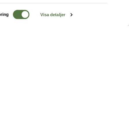
ring
Visa detaljer
TERRÄNG
FÖLJ OSS
ss
k
r & Inspiration
arhet
a tjänster