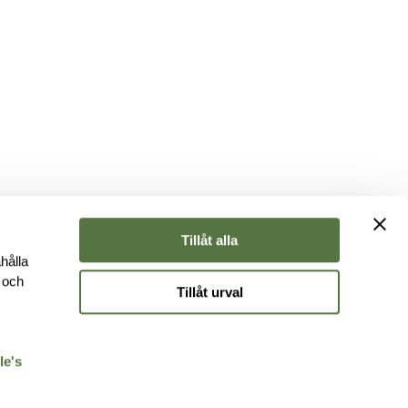
Tillåt alla
hålla
e och
Tillåt urval
r
le's