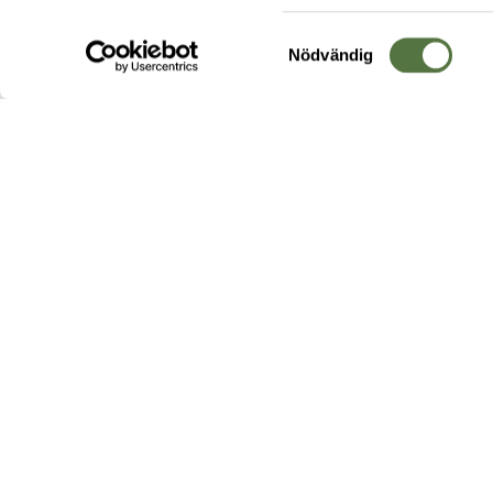
Samtyckesval
Nödvändig
Hos oss hittar du produkter av högsta kvalitet från ledande
leverantörer i branschen. I vårt utbud hittar du allt ifrån
kängor,
ryggsäckar
och skalplagg till
utrustning
för fält, sjukvård, övnin
och
vapentillbehör
, för att bara nämna ett urval av våra drygt
20 000 produkter.