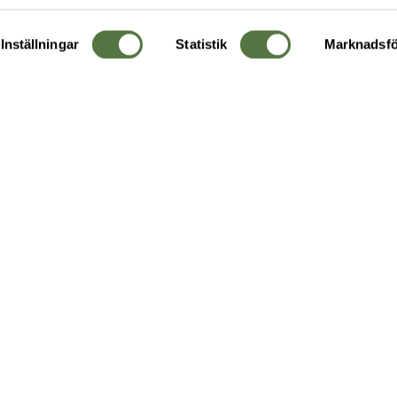
Inställningar
Statistik
Marknadsfö
KUNDTJÄNST
OM 
Ångra order
Om o
Företagskund
Buti
g
Kontakta oss
Guide
Köpvillkor
Hållb
Personuppgiftspolicy
Ledig
Returer & byten
FAQ - Vanliga frågor