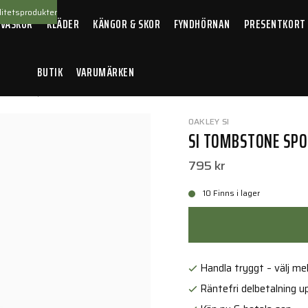
itetsprodukter
 VÄSKOR
KLÄDER
KÄNGOR & SKOR
FYNDHÖRNAN
PRESENTKORT
BUTIK
VARUMÄRKEN
l GRY Repl Lens
OAKLEY SI
SI TOMBSTONE SPOI
795 kr
10 Finns i lager
Handla tryggt – välj mell
Räntefri delbetalning up