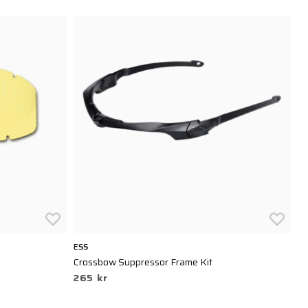
ESS
OA
Crossbow Suppressor Frame Kit
Pr
265 kr
1