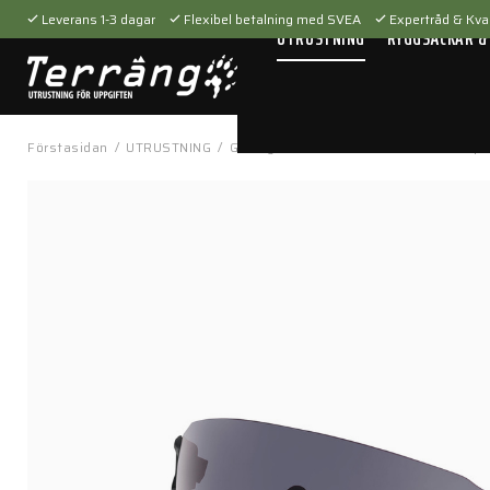
Leverans 1-3 dagar
Flexibel betalning med SVEA
Expertråd & Kval
UTRUSTNING
RYGGSÄCKAR &
Förstasidan
/
UTRUSTNING
/
Glasögon
/
Linser
/
SI Tombstone Spoi